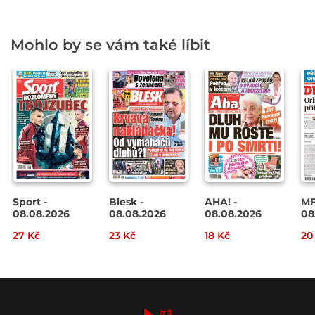
Mohlo by se vám také líbit
Sport -
Blesk -
AHA! -
MF
08.08.2026
08.08.2026
08.08.2026
08
27 Kč
23 Kč
18 Kč
20