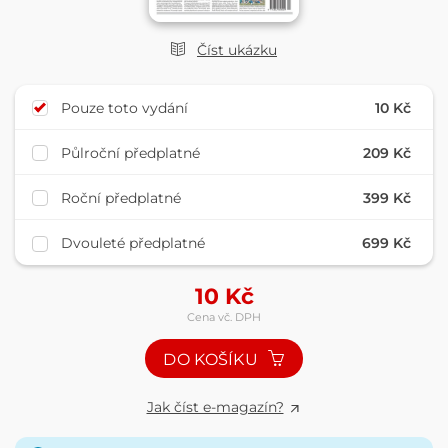
Číst ukázku
Pouze toto vydání
10 Kč
Půlroční předplatné
209 Kč
Roční předplatné
399 Kč
Dvouleté předplatné
699 Kč
10
Kč
Cena vč. DPH
DO KOŠÍKU
Jak číst e-magazín?