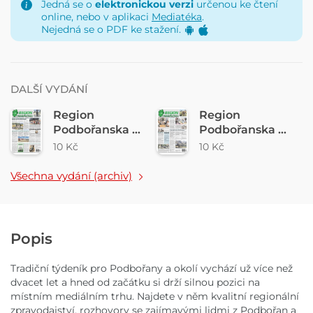
Jedná se o
elektronickou verzi
určenou ke čtení
online, nebo v aplikaci
Mediatéka
.
Nejedná se o PDF ke stažení.
DALŠÍ VYDÁNÍ
Region
Region
Podbořanska č.
Podbořanska č.
31/2026
30/2026
10 Kč
10 Kč
Všechna vydání (archiv)
Popis
Tradiční týdeník pro Podbořany a okolí vychází už více než
dvacet let a hned od začátku si drží silnou pozici na
místním mediálním trhu. Najdete v něm kvalitní regionální
zpravodajství, rozhovory se zajímavými lidmi z Podbořan a