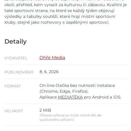
okolí, přehled, kam vyrazit za kulturou či zábavou. Kvalitní je
také sportovní strana, na které se každý týden objevují
výsledky a tabulky soutěží, které hrají místní sportovní
kluby, stejně jako rozhovory s úspěšnými sportovci.
Detaily
Ohře Media
VYDAVATEL
8. 6. 2026
PUBLIKOVÁNO
On-line čtečka bez nutnosti instalace
FORMÁT
(Chrome, Edge, Firefox).
Aplikace
MEDIATÉKA
pro Android a iOS.
2 MiB
VELIKOST
(Přesná velikost se může mírně lišit dle
využívaného zařízení.)