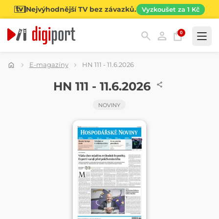
Nejvýhodnější TV bez závazků.
Vyzkoušet za 1 Kč
0
Kategorie
E-magazíny
HN 111 - 11.6.2026
NOVINY
HN 111 - 11.6.2026
NOVINY