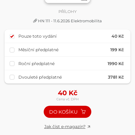
PŘÍLOHY
HN 111 - 11.6.2026 Elektromobilita
Pouze toto vydání
40 Kč
Měsíční předplatné
199 Kč
Roční předplatné
1990 Kč
Dvouleté předplatné
3781 Kč
40
Kč
Cena vč. DPH
DO KOŠÍKU
Jak číst e-magazín?