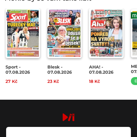
ME
Sport -
Blesk -
AHA! -
07
07.08.2026
07.08.2026
07.08.2026
27 Kč
23 Kč
18 Kč
D
digiport.cz © 2026