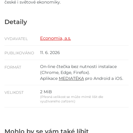
české i světové ekonomiky.
Detaily
Economia, a.s.
VYDAVATEL
11. 6. 2026
PUBLIKOVÁNO
On-line čtečka bez nutnosti instalace
FORMÁT
(Chrome, Edge, Firefox).
Aplikace
MEDIATÉKA
pro Android a iOS.
2 MiB
VELIKOST
(Přesná velikost se může mírně lišit dle
využívaného zařízení.)
Mohlo by se vám také líbit