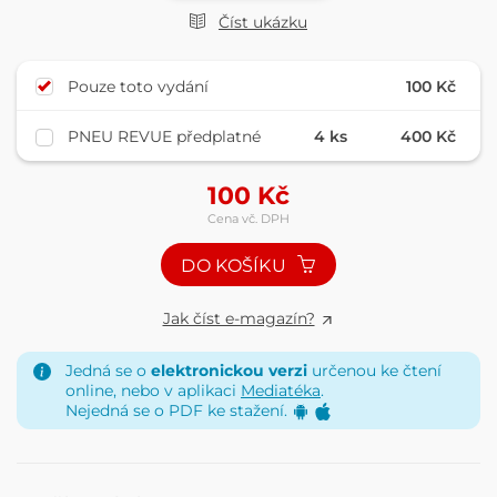
Číst ukázku
Pouze toto vydání
100 Kč
PNEU REVUE předplatné
4 ks
400 Kč
100
Kč
Cena vč. DPH
DO KOŠÍKU
Jak číst e-magazín?
Jedná se o
elektronickou verzi
určenou ke čtení
online, nebo v aplikaci
Mediatéka
.
Nejedná se o PDF ke stažení.