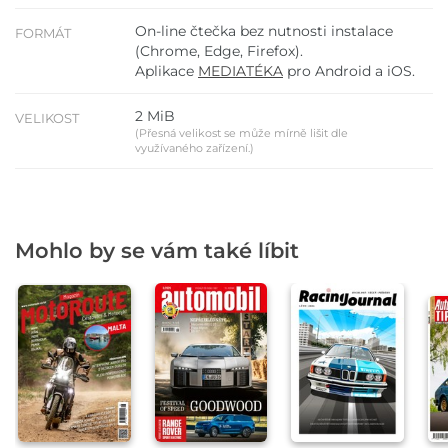
On-line čtečka bez nutnosti instalace
FORMÁT
(Chrome, Edge, Firefox).
Aplikace
MEDIATÉKA
pro Android a iOS.
2 MiB
VELIKOST
(Přesná velikost se může mírně lišit dle
využívaného zařízení.)
Mohlo by se vám také líbit