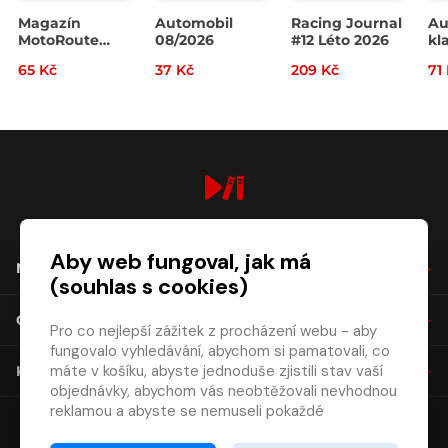
Magazín
Automobil
Racing Journal
Au
MotoRoute
08/2026
#12 Léto 2026
kla
4/2026
07
65 Kč
37 Kč
209 Kč
71
digiport.cz © 2026
Aby web fungoval, jak má
NÁKUP
(souhlas s cookies)
O SPOLEČNOSTI
Pro co nejlepší zážitek z procházení webu - aby
fungovalo vyhledávání, abychom si pamatovali, co
máte v košíku, abyste jednoduše zjistili stav vaší
KONTAKT
objednávky, abychom vás neobtěžovali nevhodnou
reklamou a abyste se nemuseli pokaždé
přihlašovat.