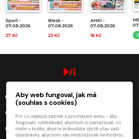
ME
Sport -
Blesk -
AHA! -
07
07.08.2026
07.08.2026
07.08.2026
27 Kč
23 Kč
18 Kč
D
digiport.cz © 2026
Aby web fungoval, jak má
NÁKUP
(souhlas s cookies)
O SPOLEČNOSTI
Pro co nejlepší zážitek z procházení webu - aby
fungovalo vyhledávání, abychom si pamatovali, co
máte v košíku, abyste jednoduše zjistili stav vaší
KONTAKT
objednávky, abychom vás neobtěžovali nevhodnou