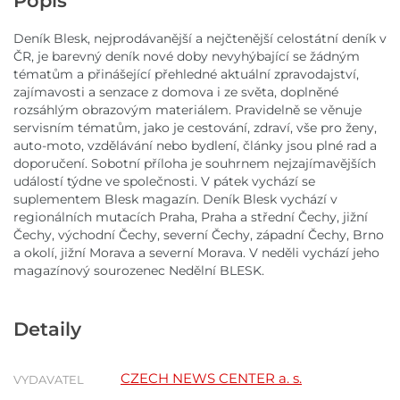
Popis
Deník Blesk, nejprodávanější a nejčtenější celostátní deník v
ČR, je barevný deník nové doby nevyhýbající se žádným
tématům a přinášející přehledné aktuální zpravodajství,
zajímavosti a senzace z domova i ze světa, doplněné
rozsáhlým obrazovým materiálem. Pravidelně se věnuje
servisním tématům, jako je cestování, zdraví, vše pro ženy,
auto-moto, vzdělávání nebo bydlení, články jsou plné rad a
doporučení. Sobotní příloha je souhrnem nejzajímavějších
událostí týdne ve společnosti. V pátek vychází se
suplementem Blesk magazín. Deník Blesk vychází v
regionálních mutacích Praha, Praha a střední Čechy, jižní
Čechy, východní Čechy, severní Čechy, západní Čechy, Brno
a okolí, jižní Morava a severní Morava. V neděli vychází jeho
magazínový sourozenec Nedělní BLESK.
Detaily
CZECH NEWS CENTER a. s.
VYDAVATEL