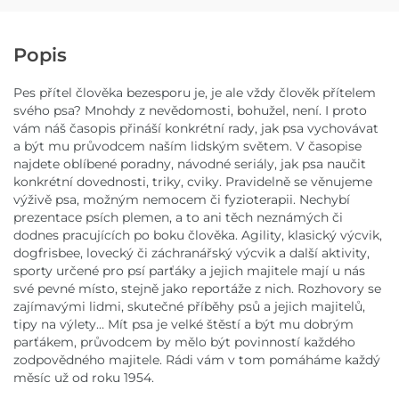
Popis
Pes přítel člověka bezesporu je, je ale vždy člověk přítelem
svého psa? Mnohdy z nevědomosti, bohužel, není. I proto
vám náš časopis přináší konkrétní rady, jak psa vychovávat
a být mu průvodcem naším lidským světem. V časopise
najdete oblíbené poradny, návodné seriály, jak psa naučit
konkrétní dovednosti, triky, cviky. Pravidelně se věnujeme
výživě psa, možným nemocem či fyzioterapii. Nechybí
prezentace psích plemen, a to ani těch neznámých či
dodnes pracujících po boku člověka. Agility, klasický výcvik,
dogfrisbee, lovecký či záchranářský výcvik a další aktivity,
sporty určené pro psí parťáky a jejich majitele mají u nás
své pevné místo, stejně jako reportáže z nich. Rozhovory se
zajímavými lidmi, skutečné příběhy psů a jejich majitelů,
tipy na výlety… Mít psa je velké štěstí a být mu dobrým
parťákem, průvodcem by mělo být povinností každého
zodpovědného majitele. Rádi vám v tom pomáháme každý
měsíc už od roku 1954.