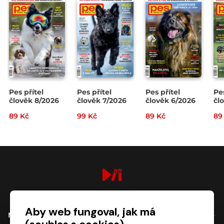
Pes přítel
Pes přítel
Pes přítel
Pe
člověk 8/2026
člověk 7/2026
člověk 6/2026
čl
89 Kč
99 Kč
89 Kč
89
digiport.cz © 2026
Aby web fungoval, jak má
NÁKUP