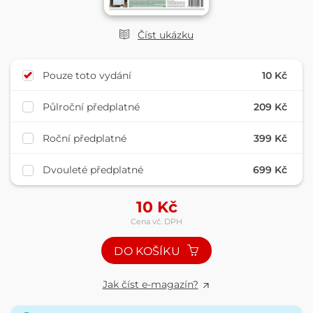
Číst ukázku
Pouze toto vydání
10 Kč
Půlroční předplatné
209 Kč
Roční předplatné
399 Kč
Dvouleté předplatné
699 Kč
10
Kč
Cena vč. DPH
DO KOŠÍKU
Jak číst e-magazín?