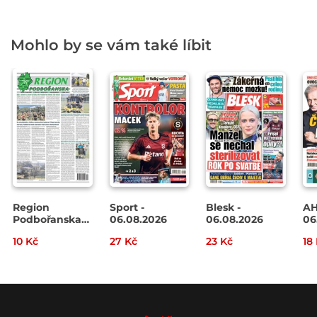
Mohlo by se vám také líbit
Region
Sport -
Blesk -
AH
Podbořanska
06.08.2026
06.08.2026
06
č. 32/2026
10 Kč
27 Kč
23 Kč
18