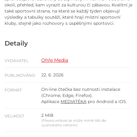
okolí, přehled, kam vyrazit za kulturou či zábavou. Kvalitní je
také sportovní strana, na které se každý týden objevují
výsledky a tabulky soutěží, které hrají místní sportovní
kluby, stejně jako rozhovory s úspěšnými sportovci.
Detaily
Ohře Media
VYDAVATEL
22. 6. 2026
PUBLIKOVÁNO
On-line čtečka bez nutnosti instalace
FORMÁT
(Chrome, Edge, Firefox).
Aplikace
MEDIATÉKA
pro Android a iOS.
2 MiB
VELIKOST
(Přesná velikost se může mírně lišit dle
využívaného zařízení.)