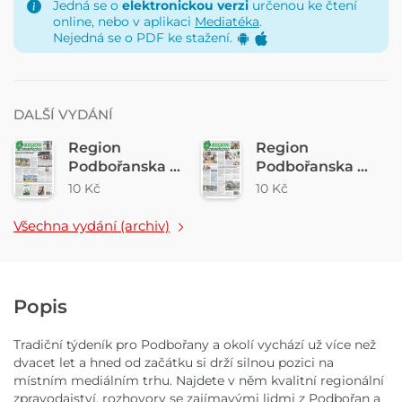
Jedná se o
elektronickou verzi
určenou ke čtení
online, nebo v aplikaci
Mediatéka
.
Nejedná se o PDF ke stažení.
DALŠÍ VYDÁNÍ
Region
Region
Podbořanska č.
Podbořanska č.
31/2026
30/2026
10 Kč
10 Kč
Všechna vydání (archiv)
Popis
Tradiční týdeník pro Podbořany a okolí vychází už více než
dvacet let a hned od začátku si drží silnou pozici na
místním mediálním trhu. Najdete v něm kvalitní regionální
zpravodajství, rozhovory se zajímavými lidmi z Podbořan a