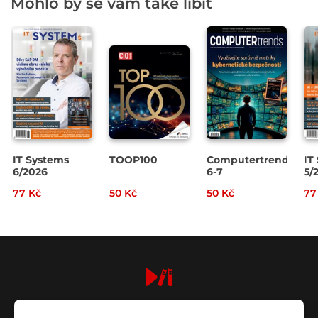
Mohlo by se vám také líbit
IT Systems
TOOP100
Computertrends
IT
6/2026
6-7
5/
77 Kč
50 Kč
50 Kč
77
digiport.cz © 2026