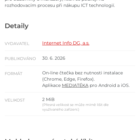
rozhodovacím procesu při nákupu ICT technologií.
Detaily
Internet Info DG, a.s.
VYDAVATEL
30. 6. 2026
PUBLIKOVÁNO
On-line čtečka bez nutnosti instalace
FORMÁT
(Chrome, Edge, Firefox).
Aplikace
MEDIATÉKA
pro Android a iOS.
2 MiB
VELIKOST
(Přesná velikost se může mírně lišit dle
využívaného zařízení.)