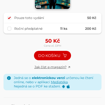
Pouze toto vydání
50 Kč
Roční předplatné
11 ks
200 Kč
50
Kč
Cena vč. DPH
DO KOŠÍKU
Jak číst e-magazín?
Jedná se o
elektronickou verzi
určenou ke čtení
online, nebo v aplikaci
Mediatéka
.
Nejedná se o PDF ke stažení.