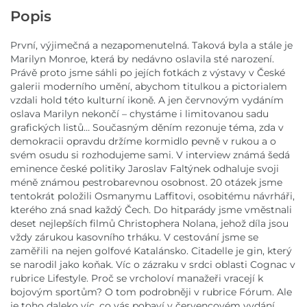
Popis
První, výjimečná a nezapomenutelná. Taková byla a stále je
Marilyn Monroe, která by nedávno oslavila sté narození.
Právě proto jsme sáhli po jejích fotkách z výstavy v České
galerii moderního umění, abychom titulkou a pictorialem
vzdali hold této kulturní ikoně. A jen červnovým vydáním
oslava Marilyn nekončí – chystáme i limitovanou sadu
grafických listů… Současným děním rezonuje téma, zda v
demokracii opravdu držíme kormidlo pevně v rukou a o
svém osudu si rozhodujeme sami. V interview známá šedá
eminence české politiky Jaroslav Faltýnek odhaluje svoji
méně známou pestrobarevnou osobnost. 20 otázek jsme
tentokrát položili Osmanymu Laffitovi, osobitému návrháři,
kterého zná snad každý Čech. Do hitparády jsme vměstnali
deset nejlepších filmů Christophera Nolana, jehož díla jsou
vždy zárukou kasovního trháku. V cestování jsme se
zaměřili na nejen golfové Katalánsko. Citadelle je gin, který
se narodil jako koňak. Víc o zázraku v srdci oblasti Cognac v
rubrice Lifestyle. Proč se vrcholoví manažeři vracejí k
bojovým sportům? O tom podrobněji v rubrice Fórum. Ale
je toho daleko víc, co vás pobaví v červencovém vydání