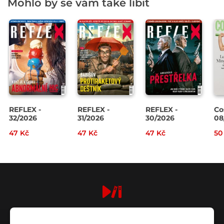
Mohlo by se vám také líbit
REFLEX -
REFLEX -
REFLEX -
Co
32/2026
31/2026
30/2026
08
47 Kč
47 Kč
47 Kč
50
digiport.cz © 2026