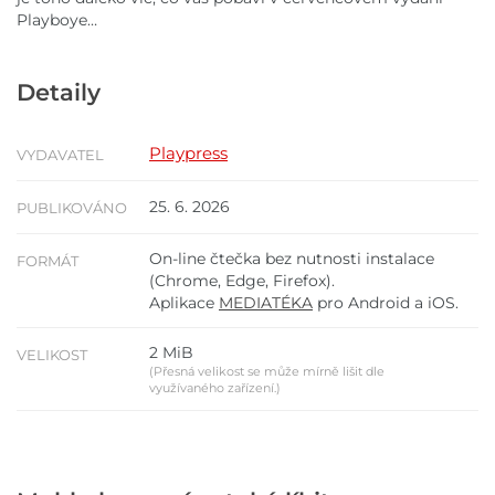
Playboye…
Detaily
Playpress
VYDAVATEL
25. 6. 2026
PUBLIKOVÁNO
On-line čtečka bez nutnosti instalace
FORMÁT
(Chrome, Edge, Firefox).
Aplikace
MEDIATÉKA
pro Android a iOS.
2 MiB
VELIKOST
(Přesná velikost se může mírně lišit dle
využívaného zařízení.)