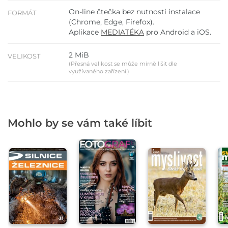
On-line čtečka bez nutnosti instalace
FORMÁT
(Chrome, Edge, Firefox).
Aplikace
MEDIATÉKA
pro Android a iOS.
2 MiB
VELIKOST
(Přesná velikost se může mírně lišit dle
využívaného zařízení.)
Mohlo by se vám také líbit