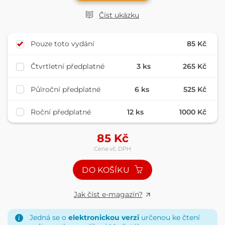
Číst ukázku
Pouze toto vydání
85 Kč
Čtvrtletní předplatné
3 ks
265 Kč
Půlroční předplatné
6 ks
525 Kč
Roční předplatné
12 ks
1000 Kč
85
Kč
Cena vč. DPH
DO KOŠÍKU
Jak číst e-magazín?
Jedná se o
elektronickou verzi
určenou ke čtení