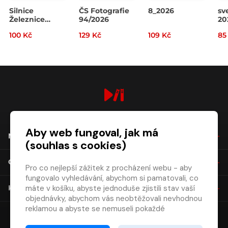
Silnice
ČS Fotografie
8_2026
sv
Železnice
94/2026
20
3/2026
100 Kč
129 Kč
109 Kč
85
digiport.cz © 2026
Aby web fungoval, jak má
NÁKUP
(souhlas s cookies)
O SPOLEČNOSTI
Pro co nejlepší zážitek z procházení webu - aby
fungovalo vyhledávání, abychom si pamatovali, co
máte v košíku, abyste jednoduše zjistili stav vaší
KONTAKT
objednávky, abychom vás neobtěžovali nevhodnou
reklamou a abyste se nemuseli pokaždé
přihlašovat.