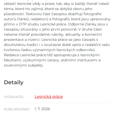
oblastí lesnické vědy a praxe, tak, aby si každý čtenář nalezl
téma, které ho zajímá, které se dotýká oboru jeho
působnosti. Textovou část časopisu doplňují fotografie
autorů článků, redaktorů a fotografů, které jsou upravovány
přímo v DTP studiu Lesnické práce. Odborné články jsou v
časopisu situovány v jeho první polovině. V druhé části
nalezne čtenář pravidelné rubriky, aktuality a komerční
prezentace a inzerci. Lesnická práce se jako časopis s
dlouholetou tradicí i v současné době opírá o redakční radu
tvořenou řadou významných lesnických odborníků.
Redakce Lesnické práce též spolupracuje s lesnickými
fakultami, výzkumnými ústavy, státními institucemi a
soukromými subjekty.
Detaily
Lesnická práce
VYDAVATEL
1. 7. 2026
PUBLIKOVÁNO