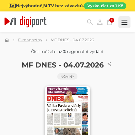
Nejvýhodnější TV bez závazků.
Vyzkoušet za 1 Kč
0
Kategorie
E-magazíny
MF DNES - 04.07.2026
Číst můžete až
2
regionální vydání.
NOVINY
MF DNES - 04.07.2026
NOVINY