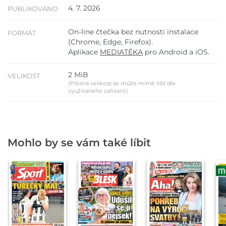
4. 7. 2026
PUBLIKOVÁNO
On-line čtečka bez nutnosti instalace
FORMÁT
(Chrome, Edge, Firefox).
Aplikace
MEDIATÉKA
pro Android a iOS.
2 MiB
VELIKOST
(Přesná velikost se může mírně lišit dle
využívaného zařízení.)
Mohlo by se vám také líbit