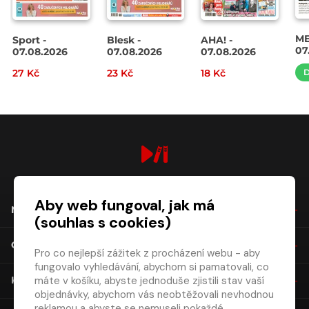
ME
Sport -
Blesk -
AHA! -
07
07.08.2026
07.08.2026
07.08.2026
27 Kč
23 Kč
18 Kč
D
digiport.cz © 2026
Aby web fungoval, jak má
NÁKUP
(souhlas s cookies)
O SPOLEČNOSTI
Pro co nejlepší zážitek z procházení webu - aby
fungovalo vyhledávání, abychom si pamatovali, co
máte v košíku, abyste jednoduše zjistili stav vaší
KONTAKT
objednávky, abychom vás neobtěžovali nevhodnou
reklamou a abyste se nemuseli pokaždé