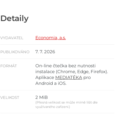
Detaily
Economia, a.s.
VYDAVATEL
7. 7. 2026
PUBLIKOVÁNO
On-line čtečka bez nutnosti
FORMÁT
instalace (Chrome, Edge, Firefox).
Aplikace
MEDIATÉKA
pro
Android a iOS.
2 MiB
VELIKOST
(Přesná velikost se může mírně lišit dle
využívaného zařízení.)