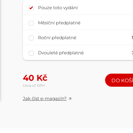
Pouze toto vydání
Měsíční předplatné
Roční předplatné
Dvouleté předplatné
40
Kč
DO KOŠ
Cena vč. DPH
Jak číst e-magazín?