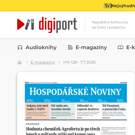
Nejvýhodně
Největší e-knihovna
ke čtení i poslechu
Kategorie
Audioknihy
E-magazíny
E-k
E-magazíny
HN 128 - 7.7.2026