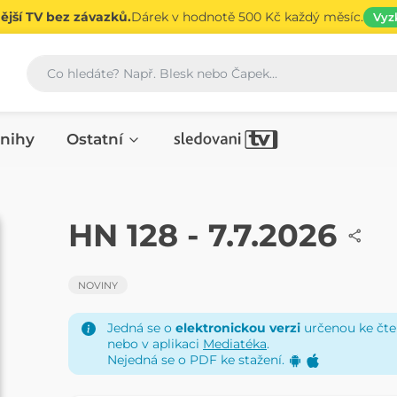
jší TV bez závazků.
Dárek v hodnotě 500 Kč každý měsíc.
Vyz
Vyhledávání
nihy
Ostatní
NOVINY
HN 128 - 7.7.2026
NOVINY
Jedná se o
elektronickou verzi
určenou ke čten
nebo v aplikaci
Mediatéka
.
Nejedná se o PDF ke stažení.