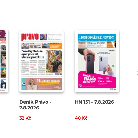
Deník Právo -
HN 151 - 7.8.2026
Den
7.8.2026
8. 
32 Kč
40 Kč
49 