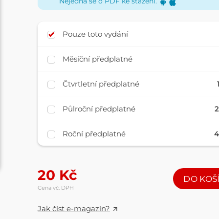
Nejedná se o PDF ke stažení.
Pouze toto vydání
Měsíční předplatné
Čtvrtletní předplatné
Půlroční předplatné
2
Roční předplatné
4
20
Kč
DO KOŠ
Cena vč. DPH
Jak číst e-magazín?