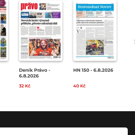
Deník Právo -
HN 150 - 6.8.2026
Den
6.8.2026
8. 
32 Kč
40 Kč
38 