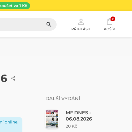
koušet za 1 Kč
0
PŘIHLÁSIT
KOŠÍK
26
DALŠÍ VYDÁNÍ
MF DNES -
06.08.2026
í online,
20 Kč