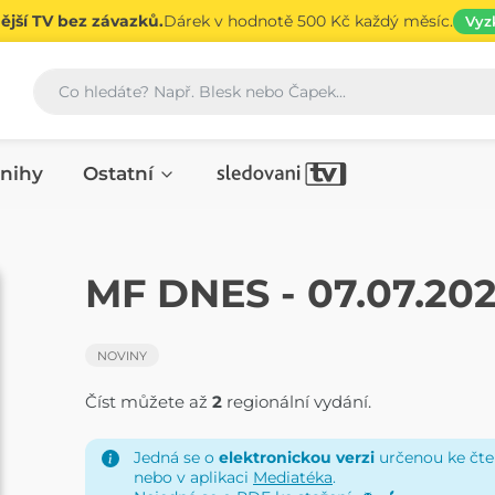
jší TV bez závazků.
Dárek v hodnotě 500 Kč každý měsíc.
Vyz
Vyhledávání
nihy
Ostatní
NOVINY
MF DNES - 07.07.20
NOVINY
Číst můžete až
2
regionální vydání.
Jedná se o
elektronickou verzi
určenou ke čten
nebo v aplikaci
Mediatéka
.