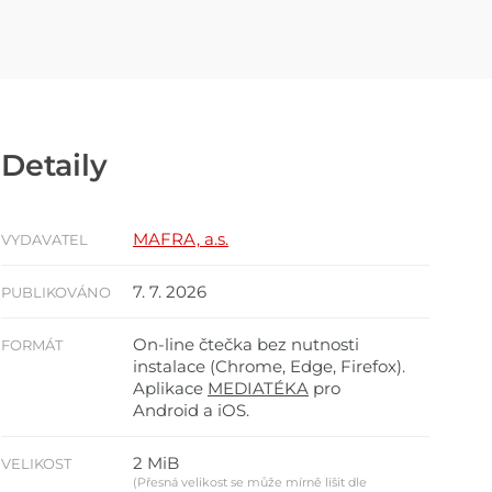
Detaily
MAFRA, a.s.
VYDAVATEL
7. 7. 2026
PUBLIKOVÁNO
On-line čtečka bez nutnosti
FORMÁT
instalace (Chrome, Edge, Firefox).
Aplikace
MEDIATÉKA
pro
Android a iOS.
2 MiB
VELIKOST
(Přesná velikost se může mírně lišit dle