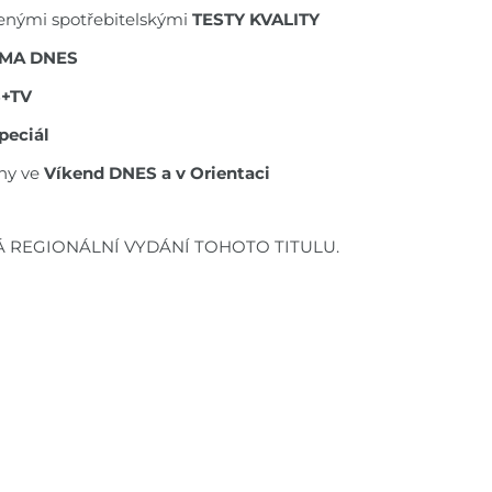
ěřenými spotřebitelskými
TESTY KVALITY
MA DNES
S+TV
peciál
ny ve
Víkend DNES a v Orientaci
Á REGIONÁLNÍ VYDÁNÍ TOHOTO TITULU.