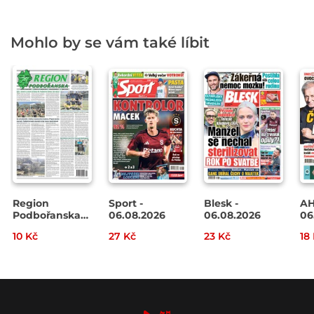
Mohlo by se vám také líbit
Region
Sport -
Blesk -
AH
Podbořanska
06.08.2026
06.08.2026
06
č. 32/2026
10 Kč
27 Kč
23 Kč
18