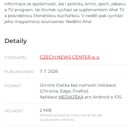
informace ze společnosti, ale i politiku, krimi, sport, zábavu
a TV program. Ve čtvrtek vychází se suplementem Aha! TV
a pravidelnou čtenářskou kuchařkou. V neděli pak vychází
jeho magazínový sourozenec Nedělní Aha!
Detaily
CZECH NEWS CENTER a. s.
VYDAVATEL
7. 7. 2026
PUBLIKOVÁNO
On-line čtečka bez nutnosti instalace
FORMÁT
(Chrome, Edge, Firefox).
Aplikace
MEDIATÉKA
pro Android a iOS.
2 MiB
VELIKOST
(Přesná velikost se může mírně lišit dle
využívaného zařízení.)