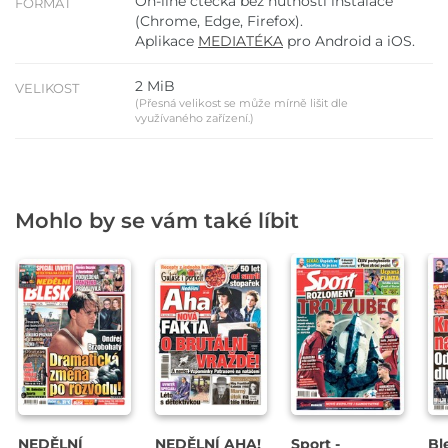
On-line čtečka bez nutnosti instalace
FORMÁT
(Chrome, Edge, Firefox).
Aplikace
MEDIATÉKA
pro Android a iOS.
2 MiB
VELIKOST
(Přesná velikost se může mírně lišit dle
využívaného zařízení.)
Mohlo by se vám také líbit
NEDĚLNÍ
NEDĚLNÍ AHA!
Sport -
Bl