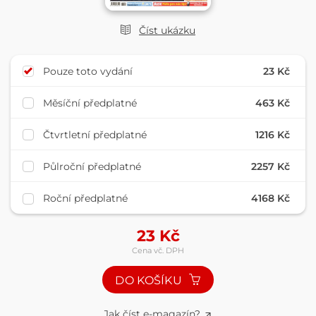
Číst ukázku
Pouze toto vydání
23 Kč
Měsíční předplatné
463 Kč
Čtvrtletní předplatné
1216 Kč
Půlroční předplatné
2257 Kč
Roční předplatné
4168 Kč
23
Kč
Cena vč. DPH
DO KOŠÍKU
Jak číst e-magazín?