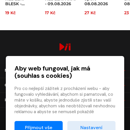
BLESK -
- 09.08.2026
08.08.2026
08
09.08.2026
19 Kč
17 Kč
27 Kč
23
digiport.cz © 2026
Aby web fungoval, jak má
NÁKUP
(souhlas s cookies)
O SPOLEČNOSTI
Pro co nejlepší zážitek z procházení webu - aby
fungovalo vyhledávání, abychom si pamatovali, co
máte v košíku, abyste jednoduše zjistili stav vaší
KONTAKT
objednávky, abychom vás neobtěžovali nevhodnou
reklamou a abyste se nemuseli pokaždé
přihlašovat.
Proto od vás potřebujeme souhlas se
Přijmout vše
Nastavení