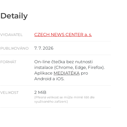
Detaily
CZECH NEWS CENTER a. s.
VYDAVATEL
7. 7. 2026
PUBLIKOVÁNO
On-line čtečka bez nutnosti
FORMÁT
instalace (Chrome, Edge, Firefox).
Aplikace
MEDIATÉKA
pro
Android a iOS.
2 MiB
VELIKOST
(Přesná velikost se může mírně lišit dle
využívaného zařízení.)