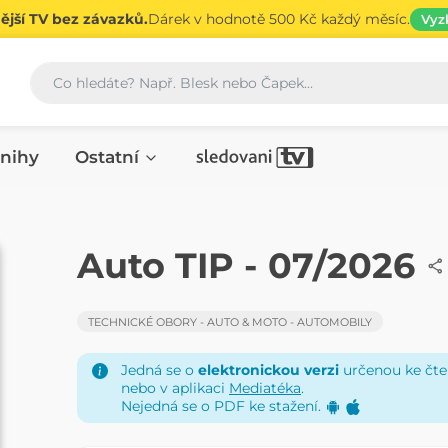
jší TV bez závazků.
Dárek v hodnotě 500 Kč každý měsíc.
Vyz
Vyhledávání
nihy
Ostatní
ČASOPIS
Auto TIP - 07/2026
TECHNICKÉ OBORY - AUTO & MOTO - AUTOMOBILY
Jedná se o
elektronickou verzi
určenou ke čten
nebo v aplikaci
Mediatéka
.
Nejedná se o PDF ke stažení.