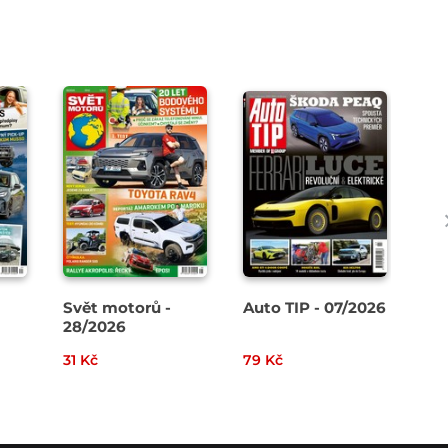
Svět motorů -
Auto TIP - 07/2026
Svě
28/2026
27
31 Kč
79 Kč
31 