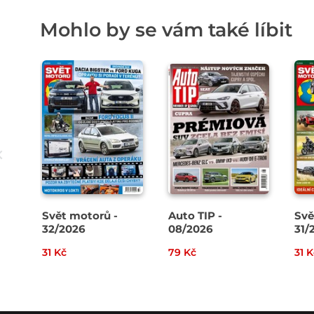
Mohlo by se vám také líbit
Svět motorů -
Auto TIP -
Svě
32/2026
08/2026
31/
31 Kč
79 Kč
31 K