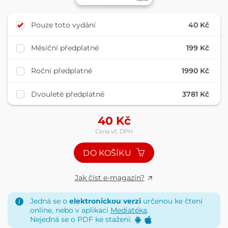
Pouze toto vydání
40 Kč
Měsíční předplatné
199 Kč
Roční předplatné
1990 Kč
Dvouleté předplatné
3781 Kč
40
Kč
Cena vč. DPH
DO KOŠÍKU
Jak číst e-magazín?
Jedná se o
elektronickou verzi
určenou ke čtení
online, nebo v aplikaci
Mediatéka
.
Nejedná se o PDF ke stažení.