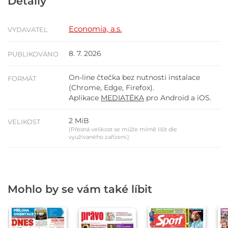
Detaily
Economia, a.s.
VYDAVATEL
8. 7. 2026
PUBLIKOVÁNO
On-line čtečka bez nutnosti instalace
FORMÁT
(Chrome, Edge, Firefox).
Aplikace
MEDIATÉKA
pro Android a iOS.
2 MiB
VELIKOST
(Přesná velikost se může mírně lišit dle
využívaného zařízení.)
Mohlo by se vám také líbit