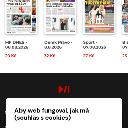
MF DNES -
Deník Právo -
Sport -
Bl
08.08.2026
8.8.2026
07.08.2026
07
20 Kč
32 Kč
27 Kč
23
digiport.cz © 2026
Aby web fungoval, jak má
NÁKUP
(souhlas s cookies)
O SPOLEČNOSTI