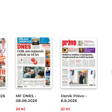
026
MF DNES -
Deník Právo -
Spo
08.08.2026
8.8.2026
20 Kč
32 Kč
27 