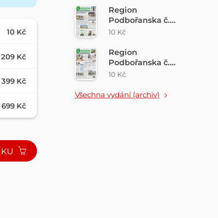
Region
Podbořanska č.
31/2026
10 Kč
10 Kč
Region
209 Kč
Podbořanska č.
30/2026
10 Kč
399 Kč
Všechna vydání (archiv)
699 Kč
ÍKU