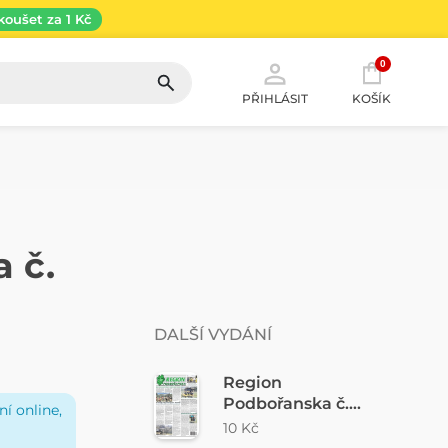
koušet za 1 Kč
0
PŘIHLÁSIT
KOŠÍK
 č.
DALŠÍ VYDÁNÍ
Region
Podbořanska č.
í online,
32/2026
10 Kč