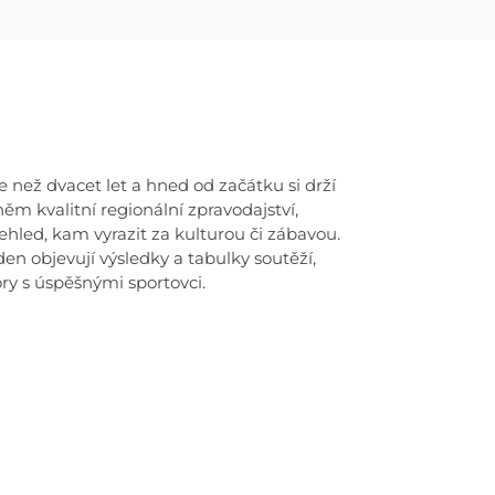
e než dvacet let a hned od začátku si drží
ěm kvalitní regionální zpravodajství,
ehled, kam vyrazit za kulturou či zábavou.
ýden objevují výsledky a tabulky soutěží,
ory s úspěšnými sportovci.