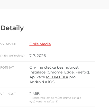
Detaily
Ohře Media
VYDAVATEL
7. 7. 2026
PUBLIKOVÁNO
On-line čtečka bez nutnosti
FORMÁT
instalace (Chrome, Edge, Firefox).
Aplikace
MEDIATÉKA
pro
Android a iOS.
2 MiB
VELIKOST
(Přesná velikost se může mírně lišit dle
využívaného zařízení.)