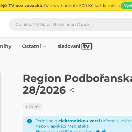
jší TV bez závazků.
Dárek v hodnotě 500 Kč každý měsíc.
Vyz
Vyhledávání
nihy
Ostatní
NOVINY
Region Podbořanska
28/2026
NOVINY
Jedná se o
elektronickou verzi
určenou ke čten
nebo v aplikaci
Mediatéka
.
Nejedná se o PDF ke stažení.