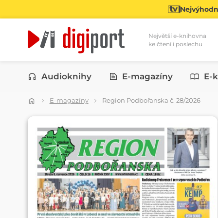
Nejvýhodně
Největší e-knihovna
ke čtení i poslechu
Kategorie
Audioknihy
E-magazíny
E-k
E-magazíny
Region Podbořanska č. 28/2026