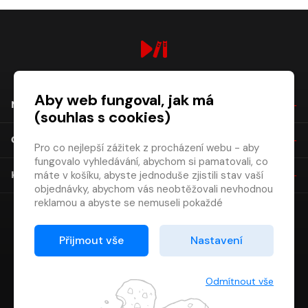
digiport.cz © 2026
Aby web fungoval, jak má
NÁKUP
(souhlas s cookies)
O SPOLEČNOSTI
Pro co nejlepší zážitek z procházení webu - aby
fungovalo vyhledávání, abychom si pamatovali, co
máte v košíku, abyste jednoduše zjistili stav vaší
KONTAKT
objednávky, abychom vás neobtěžovali nevhodnou
reklamou a abyste se nemuseli pokaždé
přihlašovat.
Proto od vás potřebujeme souhlas se
Přijmout vše
Nastavení
zpracováním souborů cookies
, tj. malých souborů,
které se dočasně ukládají ve vašem prohlížeči.
Děkujeme, že nám ho dáte a pomůžete nám tak
Odmítnout vše
web zlepšovat.