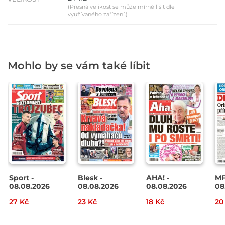
(Přesná velikost se může mírně lišit dle
využívaného zařízení.)
Mohlo by se vám také líbit
Sport -
Blesk -
AHA! -
MF
08.08.2026
08.08.2026
08.08.2026
08
27 Kč
23 Kč
18 Kč
20