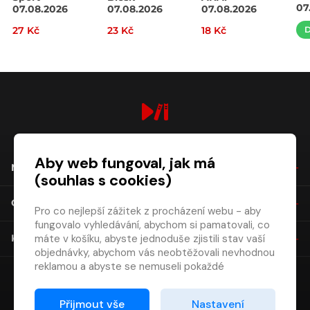
07
07.08.2026
07.08.2026
07.08.2026
27 Kč
23 Kč
18 Kč
D
digiport.cz © 2026
Aby web fungoval, jak má
NÁKUP
(souhlas s cookies)
O SPOLEČNOSTI
Pro co nejlepší zážitek z procházení webu - aby
fungovalo vyhledávání, abychom si pamatovali, co
máte v košíku, abyste jednoduše zjistili stav vaší
KONTAKT
objednávky, abychom vás neobtěžovali nevhodnou
reklamou a abyste se nemuseli pokaždé
přihlašovat.
Proto od vás potřebujeme souhlas se
Přijmout vše
Nastavení