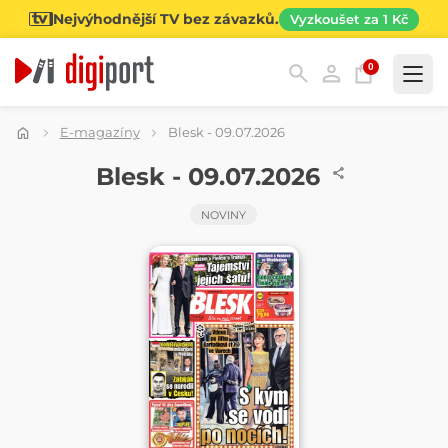
Nejvýhodnější TV bez závazků.
Vyzkoušet za 1 Kč
0
Kategorie
E-magazíny
Blesk - 09.07.2026
NOVINY
Blesk - 09.07.2026
NOVINY