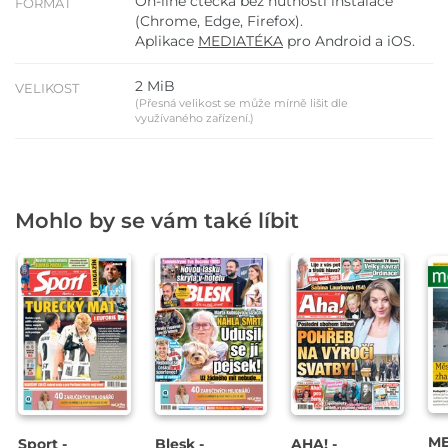
On-line čtečka bez nutnosti instalace
FORMÁT
(Chrome, Edge, Firefox).
Aplikace
MEDIATÉKA
pro Android a iOS.
2 MiB
VELIKOST
(Přesná velikost se může mírně lišit dle
využívaného zařízení.)
Mohlo by se vám také líbit
ME
Sport -
Blesk -
AHA! -