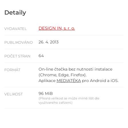
Detaily
DESIGN IN, s. r. o.
VYDAVATEL
26. 4. 2013
PUBLIKOVÁNO
64
POČET STRAN
On-line čtečka bez nutnosti instalace
FORMÁT
(Chrome, Edge, Firefox).
Aplikace
MEDIATÉKA
pro Android a iOS.
96 MiB
VELIKOST
(Přesná velikost se může mírně lišit dle
využívaného zařízení.)