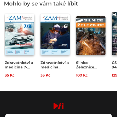
Mohlo by se vám také líbit
Zdravotnictví a
Zdravotnictví a
Silnice
ČS
medicína 7-
medicína
Železnice
94
8/2026
06/2026
3/2026
35 Kč
35 Kč
100 Kč
12
digiport.cz © 2026