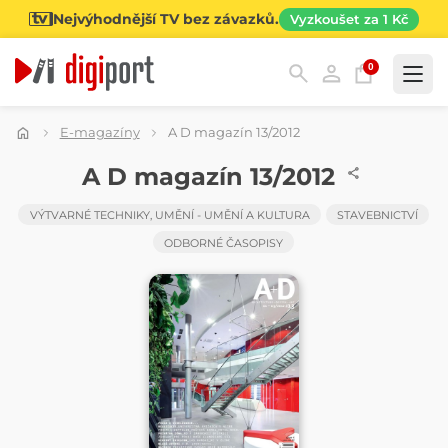
Nejvýhodnější TV bez závazků.
Vyzkoušet za 1 Kč
0
Kategorie
E-magazíny
A D magazín 13/2012
ČASOPIS
A D magazín 13/2012
VÝTVARNÉ TECHNIKY, UMĚNÍ - UMĚNÍ A KULTURA
STAVEBNICTVÍ
ODBORNÉ ČASOPISY