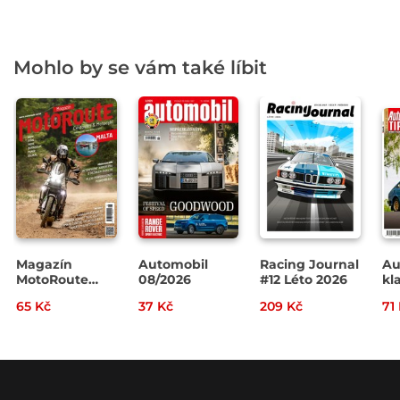
Mohlo by se vám také líbit
Magazín
Automobil
Racing Journal
Au
MotoRoute
08/2026
#12 Léto 2026
kla
4/2026
07
65 Kč
37 Kč
209 Kč
71