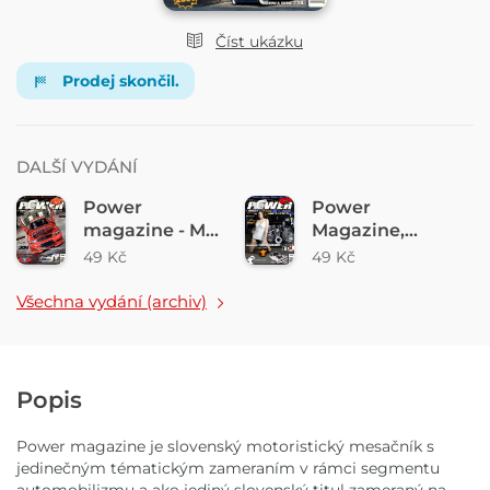
Číst ukázku
Prodej skončil.
DALŠÍ VYDÁNÍ
Power
Power
magazine - Máj
Magazine,
- Jún
marec-apríl
49 Kč
49 Kč
Všechna vydání (archiv)
Popis
Power magazine je slovenský motoristický mesačník s
jedinečným tématickým zameraním v rámci segmentu
automobilizmu a ako jediný slovenský titul zameraný na