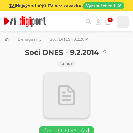
Nejvýhodnější TV bez závazků.
Vyzkoušet za 1 Kč
0
Kategorie
E-magazíny
Soči DNES - 9.2.2014
ČASOPIS
Soči DNES - 9.2.2014
SPORT
ČÍST TOTO VYDÁNÍ