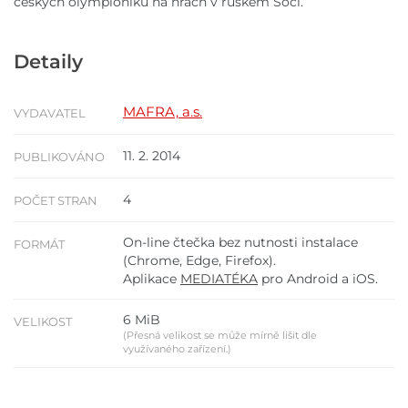
českých olympioniků na hrách v ruském Soči.
Detaily
MAFRA, a.s.
VYDAVATEL
11. 2. 2014
PUBLIKOVÁNO
4
POČET STRAN
On-line čtečka bez nutnosti instalace
FORMÁT
(Chrome, Edge, Firefox).
Aplikace
MEDIATÉKA
pro Android a iOS.
6 MiB
VELIKOST
(Přesná velikost se může mírně lišit dle
využívaného zařízení.)