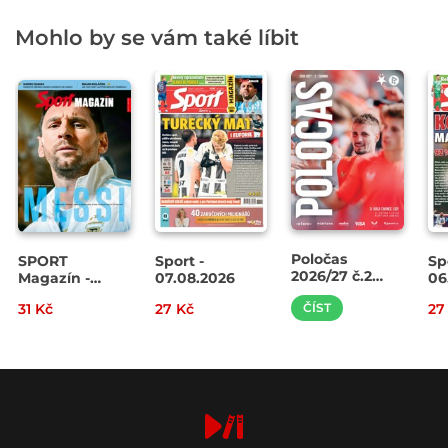
Mohlo by se vám také líbit
Poločas
SPORT
Sport -
Sp
2026/27 č.2
Magazín -
07.08.2026
06
Slavia –
07.08.2026
31 Kč
27 Kč
ČÍST
27
Pardubice