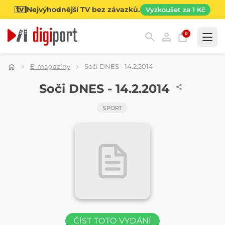
Nejvýhodnější TV bez závazků.
Vyzkoušet za 1 Kč
0
Kategorie
E-magazíny
Soči DNES - 14.2.2014
ČASOPIS
Soči DNES - 14.2.2014
SPORT
ČÍST TOTO VYDÁNÍ