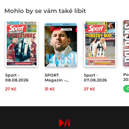
Mohlo by se vám také líbit
Po
Sport -
SPORT
Sport -
20
08.08.2026
Magazín -
07.08.2026
Sla
07.08.2026
27 Kč
31 Kč
27 Kč
Č
Pa