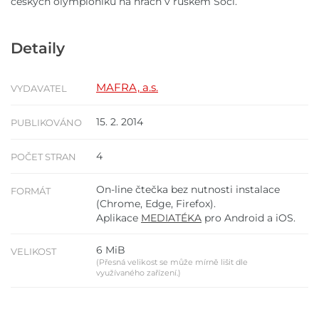
českých olympioniků na hrách v ruském Soči.
Detaily
MAFRA, a.s.
VYDAVATEL
15. 2. 2014
PUBLIKOVÁNO
4
POČET STRAN
On-line čtečka bez nutnosti instalace
FORMÁT
(Chrome, Edge, Firefox).
Aplikace
MEDIATÉKA
pro Android a iOS.
6 MiB
VELIKOST
(Přesná velikost se může mírně lišit dle
využívaného zařízení.)