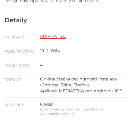
českých olympioniků na hrách v ruském Soči.
Detaily
MAFRA, a.s.
VYDAVATEL
19. 2. 2014
PUBLIKOVÁNO
4
POČET STRAN
On-line čtečka bez nutnosti instalace
FORMÁT
(Chrome, Edge, Firefox).
Aplikace
MEDIATÉKA
pro Android a iOS.
6 MiB
VELIKOST
(Přesná velikost se může mírně lišit dle
využívaného zařízení.)