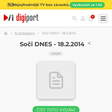
Nejvýhodnější TV bez závazků.
Vyzkoušet za 1 Kč
0
Kategorie
E-magazíny
Soči DNES - 18.2.2014
ČASOPIS
Soči DNES - 18.2.2014
SPORT
ČÍST TOTO VYDÁNÍ