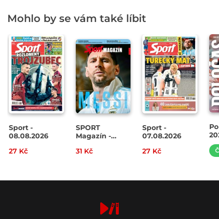
Mohlo by se vám také líbit
Po
Sport -
SPORT
Sport -
20
08.08.2026
Magazín -
07.08.2026
Sla
07.08.2026
27 Kč
31 Kč
27 Kč
Č
Pa