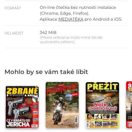
On-line čtečka bez nutnosti instalace
FORMÁT
(Chrome, Edge, Firefox).
Aplikace
MEDIATÉKA
pro Android a iOS.
342 MiB
VELIKOST
(Přesná velikost se může mírně lišit dle
využívaného zařízení.)
Mohlo by se vám také líbit