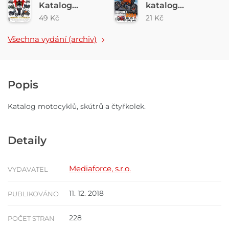
Katalog
katalog
motocyků a
motocyků 2024
49 Kč
21 Kč
čtyřkolek 2025
Všechna vydání (archiv)
Popis
Katalog motocyklů, skútrů a čtyřkolek.
Detaily
Mediaforce, s.r.o.
VYDAVATEL
11. 12. 2018
PUBLIKOVÁNO
228
POČET STRAN