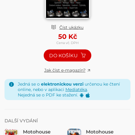
Číst ukázku
50
Kč
Cena vč. DPH
DO KOŠÍKU
Jak číst e-magazín?
Jedná se o
elektronickou verzi
určenou ke čtení
online, nebo v aplikaci
Mediatéka
.
Nejedná se o PDF ke stažení.
DALŠÍ VYDÁNÍ
Motohouse
Motohouse