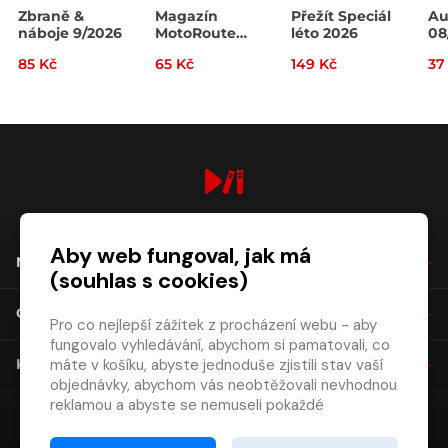
Zbraně &
Magazín
Přežít Speciál
Au
náboje 9/2026
MotoRoute
léto 2026
08
4/2026
85 Kč
65 Kč
149 Kč
37
digiport.cz © 2026
Aby web fungoval, jak má
NÁKUP
(souhlas s cookies)
O SPOLEČNOSTI
Pro co nejlepší zážitek z procházení webu - aby
fungovalo vyhledávání, abychom si pamatovali, co
máte v košíku, abyste jednoduše zjistili stav vaší
KONTAKT
objednávky, abychom vás neobtěžovali nevhodnou
reklamou a abyste se nemuseli pokaždé
přihlašovat.