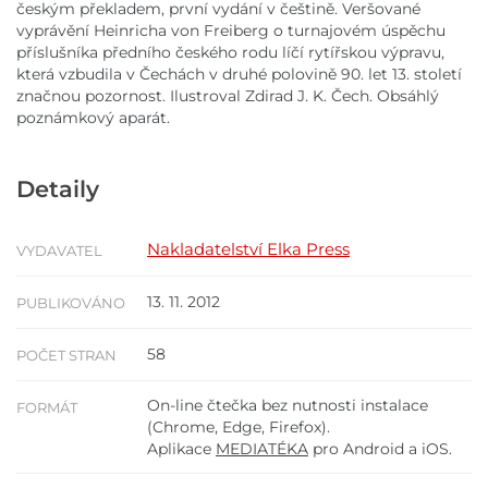
českým překladem, první vydání v češtině. Veršované
vyprávění Heinricha von Freiberg o turnajovém úspěchu
příslušníka předního českého rodu líčí rytířskou výpravu,
která vzbudila v Čechách v druhé polovině 90. let 13. století
značnou pozornost. Ilustroval Zdirad J. K. Čech. Obsáhlý
poznámkový aparát.
Detaily
Nakladatelství Elka Press
VYDAVATEL
13. 11. 2012
PUBLIKOVÁNO
58
POČET STRAN
On-line čtečka bez nutnosti instalace
FORMÁT
(Chrome, Edge, Firefox).
Aplikace
MEDIATÉKA
pro Android a iOS.