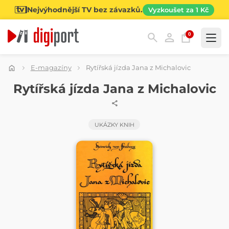
Nejvýhodnější TV bez závazků.
Vyzkoušet za 1 Kč
0
Kategorie
E-magazíny
Rytířská jízda Jana z Michalovic
ČASOPIS
Rytířská jízda Jana z Michalovic
UKÁZKY KNIH