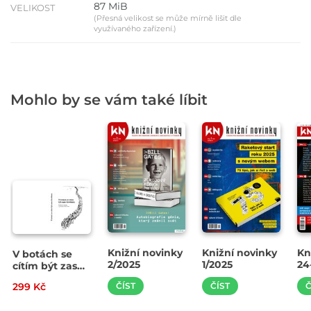
87 MiB
VELIKOST
(Přesná velikost se může mírně lišit dle
využívaného zařízení.)
Mohlo by se vám také líbit
Knižní novinky
Knižní novinky
Kn
V botách se
2/2025
1/2025
24
cítím být zase
člověkem
299 Kč
ČÍST
ČÍST
Č