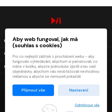
digiport.cz © 2026
Aby web fungoval, jak má
NÁKUP
(souhlas s cookies)
O SPOLEČNOSTI
Pro co nejlepší zážitek z procházení webu - aby
fungovalo vyhledávání, abychom si pamatovali, co
máte v košíku, abyste jednoduše zjistili stav vaší
KONTAKT
objednávky, abychom vás neobtěžovali nevhodnou
reklamou a abyste se nemuseli pokaždé
přihlašovat.
Proto od vás potřebujeme souhlas se
Přijmout vše
Nastavení
zpracováním souborů cookies
, tj. malých souborů,
které se dočasně ukládají ve vašem prohlížeči.
Děkujeme, že nám ho dáte a pomůžete nám tak
Odmítnout vše
web zlepšovat.