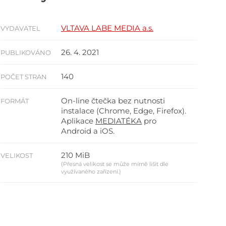
VLTAVA LABE MEDIA a.s.
VYDAVATEL
26. 4. 2021
PUBLIKOVÁNO
140
POČET STRAN
On-line čtečka bez nutnosti
FORMÁT
instalace (Chrome, Edge, Firefox).
Aplikace
MEDIATÉKA
pro
Android a iOS.
210 MiB
VELIKOST
(Přesná velikost se může mírně lišit dle
využívaného zařízení.)