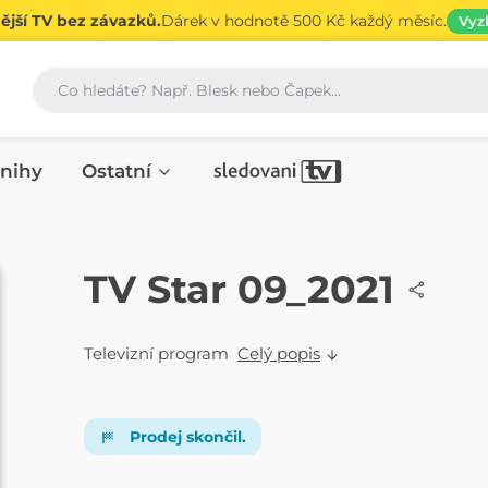
jší TV bez závazků.
Dárek v hodnotě 500 Kč každý měsíc.
Vyz
Vyhledávání
nihy
Ostatní
ČASOPIS
TV Star 09_2021
Televizní program
Celý popis
Prodej skončil.