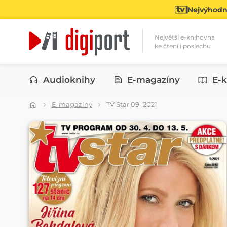
Nejvýhodně
Největší e-knihovna
ke čtení i poslechu
Kategorie
Audioknihy
E-magazíny
E-k
E-magazíny
TV Star 09_2021