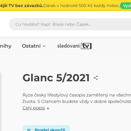
jší TV bez závazků.
Dárek v hodnotě 500 Kč každý měsíc.
Vyz
Vyhledávání
nihy
Ostatní
ČASOPIS
Glanc 5/2021
Ryze český lifestylový časopis zaměřený na všechn
života. S Glancem budete vždy v dobré společnost
Celý popis
Prodej skončil.