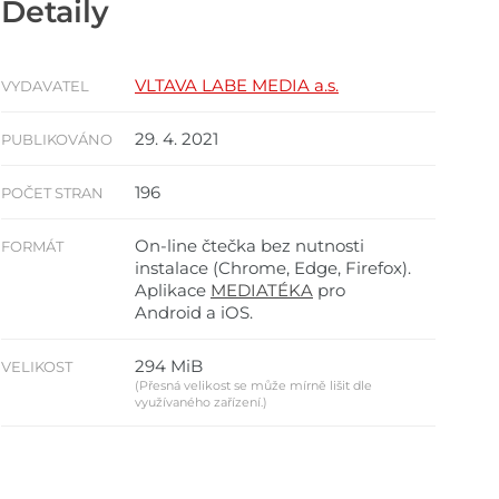
Detaily
VLTAVA LABE MEDIA a.s.
VYDAVATEL
29. 4. 2021
PUBLIKOVÁNO
196
POČET STRAN
On-line čtečka bez nutnosti
FORMÁT
instalace (Chrome, Edge, Firefox).
Aplikace
MEDIATÉKA
pro
Android a iOS.
294 MiB
VELIKOST
(Přesná velikost se může mírně lišit dle
využívaného zařízení.)