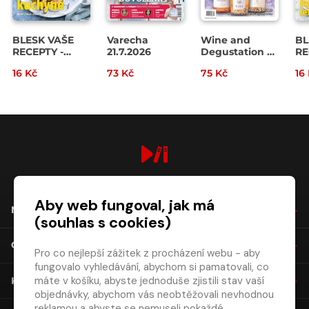
BLESK VAŠE
Varecha
Wine and
BL
RECEPTY -
21.7.2026
Degustation 7-
RE
08/2026
8/2026
07
16 Kč
73 Kč
75 Kč
16
digiport.cz © 2026
Aby web fungoval, jak má
NÁKUP
(souhlas s cookies)
O SPOLEČNOSTI
Pro co nejlepší zážitek z procházení webu - aby
fungovalo vyhledávání, abychom si pamatovali, co
máte v košíku, abyste jednoduše zjistili stav vaší
KONTAKT
objednávky, abychom vás neobtěžovali nevhodnou
reklamou a abyste se nemuseli pokaždé