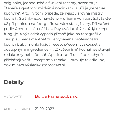
originální, jednoduché a funkční recepty, seznamuje
čtenáře s gastronomickými novinkami a učí je ,nebát se
kuchyně‘. A to i v tom případě, že nejsou zrovna mistry
kuchaři. Stránky jsou navrženy v příjemných barvách, takže
už při pohledu na fotografie se vám sbíhají sliny. Při vaření
podle Apetitu si čtenář bezděky uvědomí, že každý recept
funguje. A výsledek vypadá přesně jako na fotografii v
časopisu. Redakce Apetitu je vybavena profesionální
kuchyní, aby mohla každý recept předem vyzkoušet s
dostupnými ingrediencemi. ,Zkušebními‘ kuchaři se stávají
redaktorky nebo čtenáři Apetitu, kteří do této kuchyně
přicházejí vařit. Recept se v redakci upravuje tak dlouho,
dokud není výsledek stoprocentní.
Detaily
Burda Praha spol. s r.o.
VYDAVATEL
21. 10. 2022
PUBLIKOVÁNO