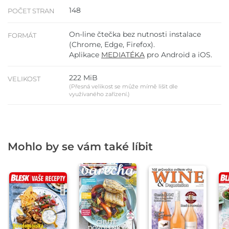
148
POČET STRAN
On-line čtečka bez nutnosti instalace
FORMÁT
(Chrome, Edge, Firefox).
Aplikace
MEDIATÉKA
pro Android a iOS.
222 MiB
VELIKOST
(Přesná velikost se může mírně lišit dle
využívaného zařízení.)
Mohlo by se vám také líbit