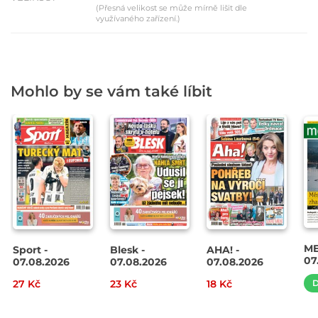
(Přesná velikost se může mírně lišit dle
využívaného zařízení.)
Mohlo by se vám také líbit
ME
Sport -
Blesk -
AHA! -
07
07.08.2026
07.08.2026
07.08.2026
27 Kč
23 Kč
18 Kč
D