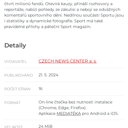
čtvrt milionů fandů. Otevírá kauzy, přináší rozhovory a
reportáže, nabízí pohledy ze zákulisí a nebojí se odvážných
komentářů sportovního dění. Nedílnou součástí Sportu jsou
i statistiky a dynamické fotografie. Sport má také
pravidelné přílohy a páteční Sport magazín.
Detaily
CZECH NEWS CENTER a. s.
VYDAVATEL
21. 5. 2024
PUBLIKOVÁNO
16
POČET STRAN
On-line čtečka bez nutnosti instalace
FORMÁT
(Chrome, Edge, Firefox).
Aplikace
MEDIATÉKA
pro Android a iOS.
24 MiB
VELIKOST