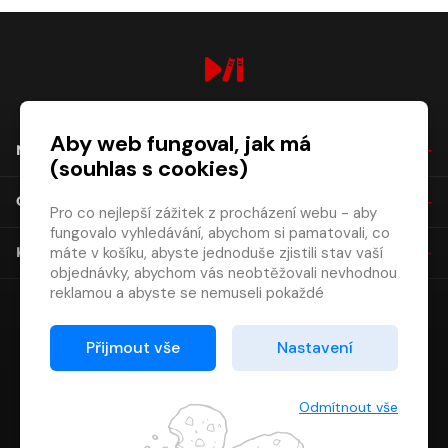
digiport.cz © 2026
Aby web fungoval, jak má
NÁKUP
(souhlas s cookies)
O SPOLEČNOSTI
Pro co nejlepší zážitek z procházení webu - aby
fungovalo vyhledávání, abychom si pamatovali, co
máte v košíku, abyste jednoduše zjistili stav vaší
KONTAKT
objednávky, abychom vás neobtěžovali nevhodnou
reklamou a abyste se nemuseli pokaždé
přihlašovat.
Proto od vás potřebujeme souhlas se
Přijmout vše
Nastavení
zpracováním souborů cookies
, tj. malých souborů,
které se dočasně ukládají ve vašem prohlížeči.
Děkujeme, že nám ho dáte a pomůžete nám tak
Odmítnout vše
web zlepšovat.