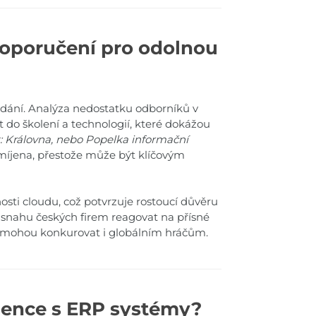
doporučení pro odolnou
ydání. Analýza nedostatku odborníků v
at do školení a technologií, které dokážou
k: Královna, nebo Popelka informační
pomíjena, přestože může být klíčovým
nosti cloudu, což potvrzuje rostoucí důvěru
 snahu českých firem reagovat na přísné
í mohou konkurovat i globálním hráčům.
gence s ERP systémy?