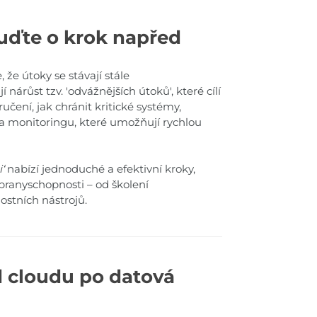
uďte o krok napřed
e útoky se stávají stále
 nárůst tzv. 'odvážnějších útoků', které cílí
ručení, jak chránit kritické systémy,
 a monitoringu, které umožňují rychlou
‘
nabízí jednoduché a efektivní kroky,
ranyschopnosti – od školení
stních nástrojů.
od cloudu po datová