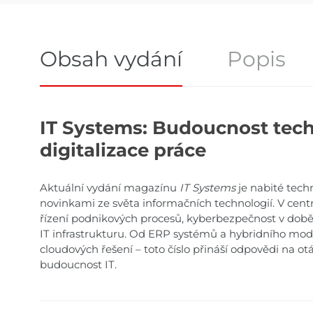
Obsah vydání
Popis
Obsah vydání
IT Systems: Budoucnost tech
digitalizace práce
Aktuální vydání magazínu
IT Systems
je nabité tech
novinkami ze světa informačních technologií. V centr
řízení podnikových procesů, kyberbezpečnost v dob
IT infrastrukturu. Od ERP systémů a hybridního mode
cloudových řešení – toto číslo přináší odpovědi na otá
budoucnost IT.