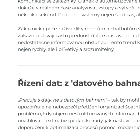
komunikaci se zákazníky. Článek o automatizované t
dokáže v reálném čase analyzovat vstupy a vytvořit
několika sekund. Podobné systémy nejen šetří čas, ale
Zákaznická péče zažívá díky robotům a chatbotům v
zákazníci dávají často přednost dobře nastavené au
nedostatečně informovanou obsluhou. Tento trend kla
nejen rychlý, ale i přívětivý a srozumitelný.
Řízení dat: z 'datového bahna
,Pracuje s daty, ne s datovým bahnem‘
– tak by mohl 
upozorňuje na nebezpečí přetížení organizací špatně
problému, kdy objem nestrukturovaných informací brz
urychloval. Text nabízí praktické rady, jak nastavit ef
doporučení k optimalizaci procesů pomocí moderní