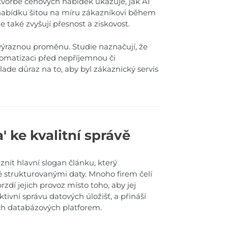
vorbě cenových nabídek ukazuje, jak AI
 nabídku šitou na míru zákazníkovi během
 také zvyšují přesnost a ziskovost.
ýraznou proměnu. Studie naznačují, že
tomatizaci před nepříjemnou či
de důraz na to, aby byl zákaznický servis
' ke kvalitní správě
znít hlavní slogan článku, který
 strukturovanými daty. Mnoho firem čelí
dí jejich provoz místo toho, aby jej
ektivní správu datových úložišť, a přináší
ch databázových platforem.