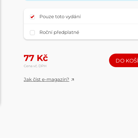
Pouze toto vydání
Roční předplatné
77
Kč
DO KOŠ
Cena vč. DPH
Jak číst e-magazín?