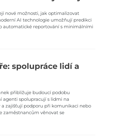
jí nové možnosti, jak optimalizovat
 moderní AI technologie umožňují predikci
o automatické reportování s minimálními
e: spolupráce lidí a
ánek přibližuje budoucí podobu
ní agenti spolupracují s lidmi na
oly a zajišťují podporu při komunikaci nebo
uje zaměstnancům věnovat se