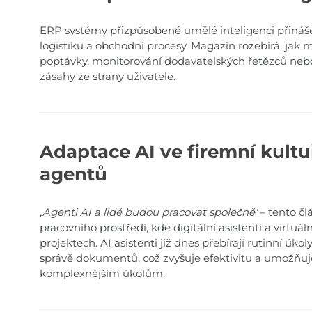
ERP systémy přizpůsobené umělé inteligenci přináše
logistiku a obchodní procesy. Magazín rozebírá, jak
poptávky, monitorování dodavatelských řetězců neb
zásahy ze strany uživatele.
Adaptace AI ve firemní kultuř
agentů
,Agenti AI a lidé budou pracovat společně‘
– tento čl
pracovního prostředí, kde digitální asistenti a virtuál
projektech. AI asistenti již dnes přebírají rutinní úk
správě dokumentů, což zvyšuje efektivitu a umožň
komplexnějším úkolům.