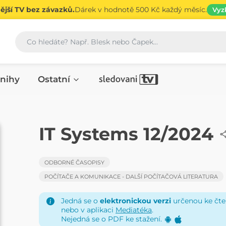
jší TV bez závazků.
Dárek v hodnotě 500 Kč každý měsíc.
Vyz
Vyhledávání
nihy
Ostatní
ČASOPIS
IT Systems 12/2024
ODBORNÉ ČASOPISY
POČÍTAČE A KOMUNIKACE - DALŠÍ POČÍTAČOVÁ LITERATURA
Jedná se o
elektronickou verzi
určenou ke čten
nebo v aplikaci
Mediatéka
.
Nejedná se o PDF ke stažení.