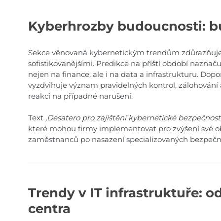
Kyberhrozby budoucnosti: b
Sekce věnovaná kybernetickým trendům zdůrazňuje, ž
sofistikovanějšími. Predikce na příští období naznačují
nejen na finance, ale i na data a infrastrukturu. Dopo
vyzdvihuje význam pravidelných kontrol, zálohování
reakci na případné narušení.
Text
,Desatero pro zajištění kybernetické bezpečnosti
které mohou firmy implementovat pro zvýšení své ob
zaměstnanců po nasazení specializovaných bezpečno
Trendy v IT infrastruktuře: 
centra