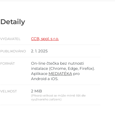
Detaily
CCB, spol. s r.o.
VYDAVATEL
2. 1. 2025
PUBLIKOVÁNO
On-line čtečka bez nutnosti
FORMÁT
instalace (Chrome, Edge, Firefox).
Aplikace
MEDIATÉKA
pro
Android a iOS.
2 MiB
VELIKOST
(Přesná velikost se může mírně lišit dle
využívaného zařízení.)