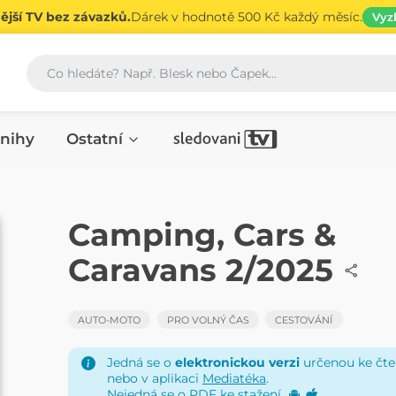
jší TV bez závazků.
Dárek v hodnotě 500 Kč každý měsíc.
Vyz
Vyhledávání
nihy
Ostatní
ČASOPIS
Camping, Cars &
Caravans 2/2025
AUTO-MOTO
PRO VOLNÝ ČAS
CESTOVÁNÍ
Jedná se o
elektronickou verzi
určenou ke čten
nebo v aplikaci
Mediatéka
.
Nejedná se o PDF ke stažení.