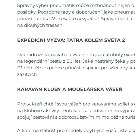
Správný výběr pneumatik může rozhodnout nejen o poh
posádky. Podrobné rady a doporučení, jaké pneumatik
přináší rubrika
Na cestách bezpečně
. Správná volba
na dlouhých trasách.
EXPEDIČNÍ VÝZVA: TATRA KOLEM SVĚTA 2
Dobrodružství, odvaha a výdrž – to jsou atributy exp
na legendární cestu z 80. let. Jaké nástrahy čekaly 
Příběh této expedice přináší inspiraci pro všechny, k
zážitcích.
KARAVAN KLUBY A MODELÁŘSKÁ VÁŠEŇ
Pro ty, kteří chtějí svou vášeň pro karavaning sdílet 
na klubové aktivity. Tentokrát se podíváme na výpra
spojují cestování s dobrodružstvím mimo běžné turist
A kdo má slabost pro modely obytných vozů, jistě oc