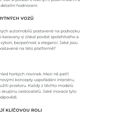
 detailní hodnocení.
BYTNÝCH VOZŮ
tných automobilů postavené na podvozku
o karavany si získal pověst spolehlivého a
t výkon, bezpečnost a eleganci. Jaké jsou
 postavené na této platformě?
ehled horkých novinek. Mezi ně patří
s novými koncepty uspořádání interiéru,
žití prostoru. Každý z těchto modelů
u skupinu cestovatelů. Jaké inovace tyto
odpovědi.
JÍ KLÍČOVOU ROLI