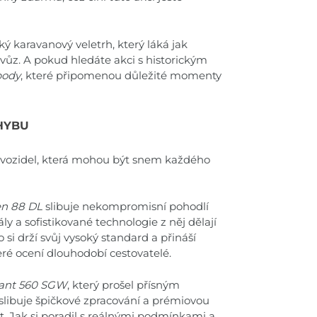
elký karavanový veletrh, který láká jak
 vůz. A pokud hledáte akci s historickým
body
, které připomenou důležité momenty
OHYBU
 vozidel, která mohou být snem každého
en 88 DL
slibuje nekompromisní pohodlí
ly a sofistikované technologie z něj dělají
 si drží svůj vysoký standard a přináší
eré ocení dlouhodobí cestovatelé.
ant 560 SGW
, který prošel přísným
 slibuje špičkové zpracování a prémiovou
dt. Jak si poradil s reálnými podmínkami a