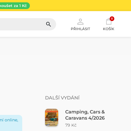
koušet za 1 Kč
0
PŘIHLÁSIT
KOŠÍK
DALŠÍ VYDÁNÍ
Camping, Cars &
Caravans 4/2026
í online,
79 Kč