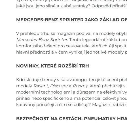
jaké jsou jeho silné a slabé stránky? Odpověď přináší
MERCEDES-BENZ SPRINTER JAKO ZÁKLAD O
V přehledu trhu se magazín podíval na modely oby
Mercedes-Benz Sprinter
. Tento legendární základ pr
komfortního řešení pro cestovatele, kteří chtějí spoji
hlavní přednosti a v čem vynikají jednotlivé modely
NOVINKY, KTERÉ ROZŠÍŘÍ TRH
Kdo sleduje trendy v karavaningu, ten jistě ocení př
modely
Rasant
,
Discover
a
Roomy
, které přicházejí 
moderními technologiemi a důrazem na efektivní vyu
přináší něco specifického a má potenciál oslovit jino
karavany přinášejí a čím se odlišují? Magazín nabízí 
BEZPEČNOST NA CESTÁCH: PNEUMATIKY HRA