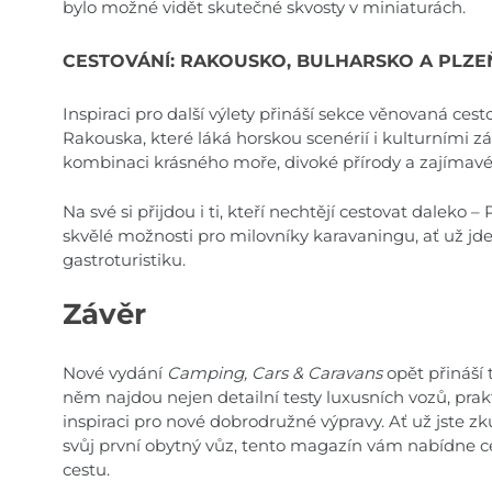
bylo možné vidět skutečné skvosty v miniaturách.
CESTOVÁNÍ: RAKOUSKO, BULHARSKO A PLZ
Inspiraci pro další výlety přináší sekce věnovaná ce
Rakouska, které láká horskou scenérií i kulturními zá
kombinaci krásného moře, divoké přírody a zajímavé 
Na své si přijdou i ti, kteří nechtějí cestovat daleko
skvělé možnosti pro milovníky karavaningu, ať už jde
gastroturistiku.
Závěr
Nové vydání
Camping, Cars & Caravans
opět přináší 
něm najdou nejen detailní testy luxusních vozů, prak
inspiraci pro nové dobrodružné výpravy. Ať už jste z
svůj první obytný vůz, tento magazín vám nabídne ce
cestu.