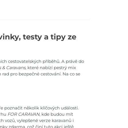
nky, testy a tipy ze
vních cestovatelských příběhů. A právě do
 & Caravans
, které nabízí pestrý mix
h rad pro bezpečné cestování. Na co se
e poznačit několik klíčových událostí.
trhu
FOR CARAVAN
, kde budou mít
h vozů, vylepšené verze karavanů i
nky zdarma, což činí tuto akci ještě