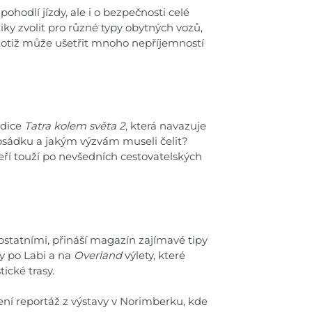
odlí jízdy, ale i o bezpečnosti celé
y zvolit pro různé typy obytných vozů,
 totiž může ušetřit mnoho nepříjemností
edice
Tatra kolem světa 2
, která navazuje
posádku a jakým výzvám museli čelit?
teří touží po nevšedních cestovatelských
s ostatními, přináší magazín zajímavé tipy
vy po Labi a na
Overland
výlety, které
ické trasy.
ení reportáž z výstavy v Norimberku, kde