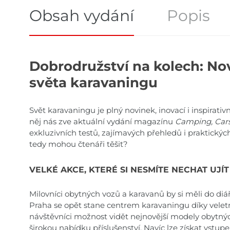
Obsah vydání
Popis
Obsah vydání
Dobrodružství na kolech: Novi
světa karavaningu
Svět karavaningu je plný novinek, inovací i inspirati
něj nás zve aktuální vydání magazínu
Camping, Cars
exkluzivních testů, zajímavých přehledů i praktickýc
tedy mohou čtenáři těšit?
VELKÉ AKCE, KTERÉ SI NESMÍTE NECHAT UJÍT
Milovníci obytných vozů a karavanů by si měli do diář
Praha se opět stane centrem karavaningu díky vele
návštěvníci možnost vidět nejnovější modely obytnýc
širokou nabídku příslušenství. Navíc lze získat vstupe