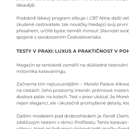
lákavější.
Podobně lákavý program slibuje i
CBT Nitra
, další v
zkušené cestovatele, tak nováčky hledající svůj první
přesahem, určitě byste neměli minout
Slavnosti svo
spojené s osvobozením Československa.
TESTY V PRAXI: LUXUS A PRAKTIČNOST V P
Magazín se tentokrát zaměřil na důkladné testování
milovníka karavaningu.
Začneme tím nejluxusnějším –
Morelo Palace Alkov
na cestách. Jeho prostorný interiér, prémiové materiá
doslova palác na kolech. Test v praxi ukázal, že Morelo
nejen eleganci, ale i skutečně promyšlené detaily, kt
Dalším modelem pod drobnohledem je
Fendt Diam
zátěžovým testem v rámci
Profitestu
. Tento karavan
výbavu, která jej řadí mezi vlajkové lodě značky Fen