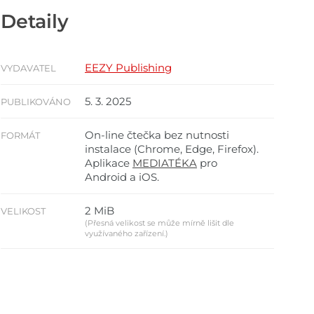
Detaily
EEZY Publishing
VYDAVATEL
5. 3. 2025
PUBLIKOVÁNO
On-line čtečka bez nutnosti
FORMÁT
instalace (Chrome, Edge, Firefox).
Aplikace
MEDIATÉKA
pro
Android a iOS.
2 MiB
VELIKOST
(Přesná velikost se může mírně lišit dle
využívaného zařízení.)