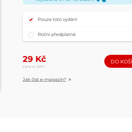
Pouze toto vydání
Roční předplatné
29
Kč
DO KOŠ
Cena vč. DPH
Jak číst e-magazín?