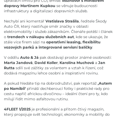
úpravách limitů pro CO₂ emise.
Rozhovor s ministrem
dopravy Martinem Kupkou
se věnuje budoucnosti
infrastruktury a digitalizaci dopravních služeb.
Nechybí ani komentář
Vratislava Strašila
, ředitele Škody
Auto ČR, který nastiňuje směr značky v oblasti
elektromobility i služeb zákazníkům. Čtenáře potěší i článek
o
trendech v nákupu služebních aut
, kde se ukazuje, že
stále více firem sází na
operativní leasing, flexibilitu
vozových parků a integrované servisní balíčky
.
V oddílu
Auto & Já
pak dostávají prostor známé osobnosti:
Marta Jandová
,
David Koller
,
Karolína Muchová
a
Jan
Rutta
sdílí své zážitky za volantem a vztah k řízení, což
dodává magazínu lehce osobní a inspirativní rovinu.
A pokud hledáte tip na dobrodružství, pak reportáž
,Autem
po Namibii‘
přináší dechberoucí fotky i praktické rady pro
cestu napříč africkou divočinou – ideální čtení pro ty, kdo
milují řídit mimo asfaltovou rutinu.
4FLEET 1/2025
je profesionální a přitom čtivý magazín,
který propojuje svět technologií, ekonomiky a mobility do