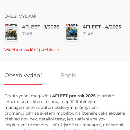
DALŠÍ VYDÁNÍ
4FLEET - 1/2026
4FLEET - 4/2025
71 Kč
71 Kč
Všechna vydání (archiv)
Obsah vydání
Popis
Obsah vydání
První vydání magazínu
4FLEET pro rok 2025
je nabité
informacemi, které rezonují napříč flotilovým
managementem, automobilovým průmyslem i
proměňujícím se světem mobility. Na čtenáře čeká aktuální
přehled novinek, detailní testy, legislativní analýzy i
inspirativní rozhovory – ať už jste fleet manager, obchodník