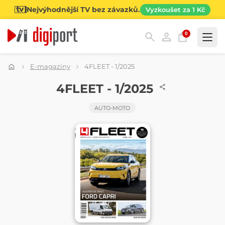
Nejvýhodnější TV bez závazků.
Vyzkoušet za 1 Kč
0
Kategorie
E-magazíny
4FLEET - 1/2025
ČASOPIS
4FLEET - 1/2025
AUTO-MOTO