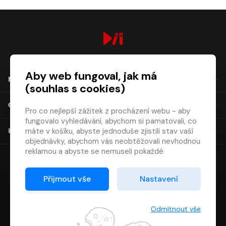
digiport.cz © 2026
Aby web fungoval, jak má
NÁKUP
(souhlas s cookies)
O SPOLEČNOSTI
Pro co nejlepší zážitek z procházení webu - aby
fungovalo vyhledávání, abychom si pamatovali, co
máte v košíku, abyste jednoduše zjistili stav vaší
KONTAKT
objednávky, abychom vás neobtěžovali nevhodnou
reklamou a abyste se nemuseli pokaždé
přihlašovat.
Proto od vás potřebujeme souhlas se
Přijmout vše
Nastavení
zpracováním souborů cookies
, tj. malých souborů,
které se dočasně ukládají ve vašem prohlížeči.
Děkujeme, že nám ho dáte a pomůžete nám tak
Odmítnout vše
web zlepšovat.