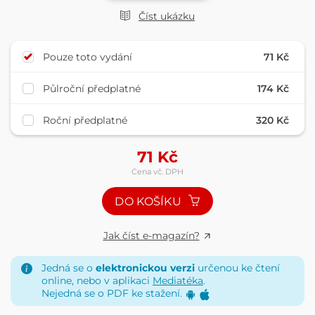
Číst ukázku
Pouze toto vydání
71 Kč
Půlroční předplatné
174 Kč
Roční předplatné
320 Kč
71
Kč
Cena vč. DPH
DO KOŠÍKU
Jak číst e-magazín?
Jedná se o
elektronickou verzi
určenou ke čtení
online, nebo v aplikaci
Mediatéka
.
Nejedná se o PDF ke stažení.