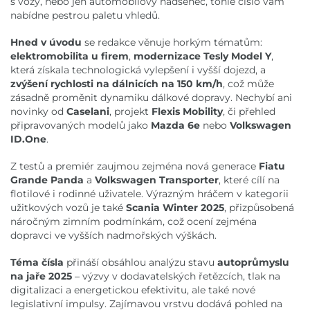
s vozy, nebo jen automobilový nadšenec, tohle číslo vám
nabídne pestrou paletu vhledů.
Hned v úvodu
se redakce věnuje horkým tématům:
elektromobilita u firem
,
modernizace Tesly Model Y
,
která získala technologická vylepšení i vyšší dojezd, a
zvýšení rychlosti na dálnicích na 150 km/h
, což může
zásadně proměnit dynamiku dálkové dopravy. Nechybí ani
novinky od
Caselani
, projekt
Flexis Mobility
, či přehled
připravovaných modelů jako
Mazda 6e
nebo
Volkswagen
ID.One
.
Z testů a premiér zaujmou zejména nová generace
Fiatu
Grande Panda
a
Volkswagen Transporter
, které cílí na
flotilové i rodinné uživatele. Výrazným hráčem v kategorii
užitkových vozů je také
Scania Winter 2025
, přizpůsobená
náročným zimním podmínkám, což ocení zejména
dopravci ve vyšších nadmořských výškách.
Téma čísla
přináší obsáhlou analýzu stavu
autoprůmyslu
na jaře 2025
– výzvy v dodavatelských řetězcích, tlak na
digitalizaci a energetickou efektivitu, ale také nové
legislativní impulsy. Zajímavou vrstvu dodává pohled na