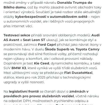
možné změny v případě návratu
Donalda Trumpa do
Bílého domu
, což by mohlo zásadně ovlivnit obchodní toky
i orientaci výrobců. Součástí je také rozbor stále aktuálnější
otázky
kyberbezpečnosti v automobilovém světě
– nejen
u autonomních vozidel, ale i běžných vozů propojených
přes internet věcí.
Testovací sekce
přináší srovnání oblíbených modelů:
Audi
A5 Avant
a
Seat Leon ST
ukazují, jak se kombinuje styl a
praktičnost, zatímco
Ford Capri
přichází jako návrat ikony v
moderním hávu. V duelu
Škoda Superb vs. Toyota Camry
se porovnávají dvě silné flotilové volby, přičemž rozhodují
nejen výbavy a komfort, ale i celkové provozní náklady.
Doplněním je test
Kie Ceed
, dynamického kombíku, a také
SUV
BMW X3
, které vyniká ve vyšší třídě služebních vozů.
Mezi užitkovými vozy se představuje
Fiat DucatoMaxi
,
stálice, která pro rok 2025 přichází s technologickými
upgrady a vyšší nosností.
Na
legislativní frontě
se čtenáři dozví o
změnách v
pravidlech pro provoz služebních vozidel
, včetně nároku
na odpočet DPH, možnostech zrychleného odpisu a