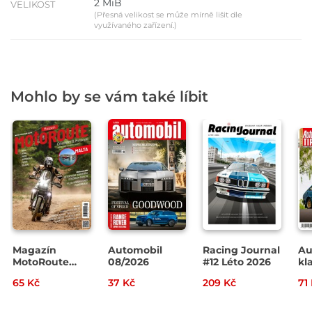
2 MiB
VELIKOST
(Přesná velikost se může mírně lišit dle
využívaného zařízení.)
Mohlo by se vám také líbit
Magazín
Automobil
Racing Journal
Au
MotoRoute
08/2026
#12 Léto 2026
kla
4/2026
07
65 Kč
37 Kč
209 Kč
71