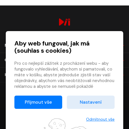
digiport.cz © 2026
Aby web fungoval, jak má
NÁKUP
(souhlas s cookies)
O SPOLEČNOSTI
Pro co nejlepší zážitek z procházení webu - aby
fungovalo vyhledávání, abychom si pamatovali, co
máte v košíku, abyste jednoduše zjistili stav vaší
KONTAKT
objednávky, abychom vás neobtěžovali nevhodnou
reklamou a abyste se nemuseli pokaždé
přihlašovat.
Proto od vás potřebujeme souhlas se
Přijmout vše
Nastavení
zpracováním souborů cookies
, tj. malých souborů,
které se dočasně ukládají ve vašem prohlížeči.
Děkujeme, že nám ho dáte a pomůžete nám tak
Odmítnout vše
web zlepšovat.