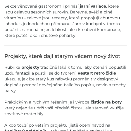
Sekce věnovaná gastronomii přináší
jarní variace
, které
jsou oslavou sezónních surovin. Barevné, svěží a plné
vitamínů – takové jsou recepty, které propojují chuťovou
lahodu s jednoduchou přípravou. Jaro v kuchyni v tomto
podání znamená nejen lehkost, ale i kreativní kombinace,
které potěší oko i chuťové pohárky.
Projekty, které dají starým věcem nový život
Rubrika
projekty
tradičně láká k tomu, aby čtenáři popustili
uzdu fantazii a pustili se do tvoření.
Restart retro židle
ukazuje, jak lze starý kus nábytku proměnit v designový
doplněk pomocí obyčejného balicího papíru, novin a trochy
barvy.
Praktickým a rychlým řešením je i výroba
čističe na boty
,
který nejen že udrží vaši předsíň čistou, ale zároveň využije
zbytkové materiály.
A kdo touží po větším projektu, jistě ocení návod na