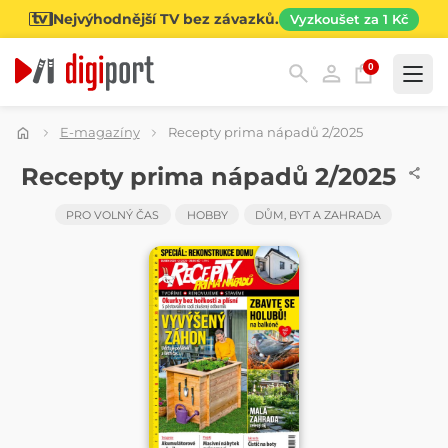
Nejvýhodnější TV bez závazků.
Vyzkoušet za 1 Kč
0
Kategorie
E-magazíny
Recepty prima nápadů 2/2025
ČASOPIS
Recepty prima nápadů 2/2025
PRO VOLNÝ ČAS
HOBBY
DŮM, BYT A ZAHRADA