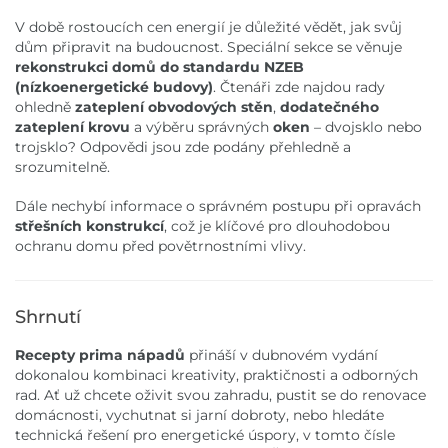
V době rostoucích cen energií je důležité vědět, jak svůj
dům připravit na budoucnost. Speciální sekce se věnuje
rekonstrukci domů do standardu NZEB
(nízkoenergetické budovy)
. Čtenáři zde najdou rady
ohledně
zateplení obvodových stěn
,
dodatečného
zateplení krovu
a výběru správných
oken
– dvojsklo nebo
trojsklo? Odpovědi jsou zde podány přehledně a
srozumitelně.
Dále nechybí informace o správném postupu při opravách
střešních konstrukcí
, což je klíčové pro dlouhodobou
ochranu domu před povětrnostními vlivy.
Shrnutí
Recepty prima nápadů
přináší v dubnovém vydání
dokonalou kombinaci kreativity, praktičnosti a odborných
rad. Ať už chcete oživit svou zahradu, pustit se do renovace
domácnosti, vychutnat si jarní dobroty, nebo hledáte
technická řešení pro energetické úspory, v tomto čísle