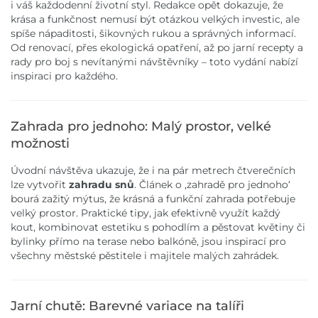
i váš každodenní životní styl. Redakce opět dokazuje, že
krása a funkčnost nemusí být otázkou velkých investic, ale
spíše nápaditosti, šikovných rukou a správných informací.
Od renovací, přes ekologická opatření, až po jarní recepty a
rady pro boj s nevítanými návštěvníky – toto vydání nabízí
inspiraci pro každého.
Zahrada pro jednoho: Malý prostor, velké
možnosti
Úvodní návštěva ukazuje, že i na pár metrech čtverečních
lze vytvořit
zahradu snů
. Článek o ,zahradě pro jednoho‘
bourá zažitý mýtus, že krásná a funkční zahrada potřebuje
velký prostor. Praktické tipy, jak efektivně využít každý
kout, kombinovat estetiku s pohodlím a pěstovat květiny či
bylinky přímo na terase nebo balkóně, jsou inspirací pro
všechny městské pěstitele i majitele malých zahrádek.
Jarní chutě: Barevné variace na talíři