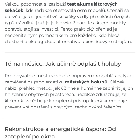
Velkou pozornost si zaslouží
test akumulátorových
sekaček
, kde redakce otestovala osm modelů. Čtenáři se
dozvědí, jak si jednotlivé sekačky vedly při sekání různých
typů trávníků, jaká je jejich výdrž baterie a které modely
opravdu stojí za investici. Tento praktický přehled je
neocenitelným pomocníkem pro každého, kdo hledá
efektivní a ekologickou alternativu k benzínovým strojům.
Téma měsíce: Jak účinně odplašit holuby
Pro obyvatele měst i vesnic je připravena rozsáhlá analýza
zaměřená na problematiku
městských holubů
. Článek
nabízí přehled metod, jak účinně a humánně zabránit jejich
hnízdění v obytných prostorech. Redakce zdůrazňuje, že
klíčem k úspěchu je komplexní přístup, který kombinuje
preventivní opatření s chytrými technickými řešeními.
Rekonstrukce a energetická úspora: Od
zateplení po okna