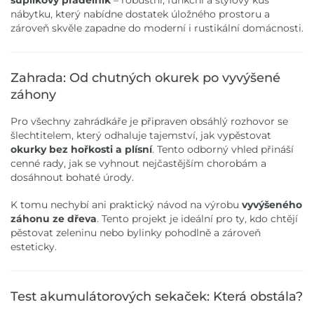
šuplíkový prádelník
– robustní, funkční a stylový kus
nábytku, který nabídne dostatek úložného prostoru a
zároveň skvěle zapadne do moderní i rustikální domácnosti.
Zahrada: Od chutných okurek po vyvýšené
záhony
Pro všechny zahrádkáře je připraven obsáhlý rozhovor se
šlechtitelem, který odhaluje tajemství, jak vypěstovat
okurky bez hořkosti a plísní
. Tento odborný vhled přináší
cenné rady, jak se vyhnout nejčastějším chorobám a
dosáhnout bohaté úrody.
K tomu nechybí ani praktický návod na výrobu
vyvýšeného
záhonu ze dřeva
. Tento projekt je ideální pro ty, kdo chtějí
pěstovat zeleninu nebo bylinky pohodlně a zároveň
esteticky.
Test akumulátorových sekaček: Která obstála?