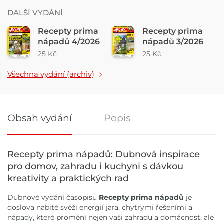
DALŠÍ VYDÁNÍ
Recepty prima
Recepty prima
nápadů 4/2026
nápadů 3/2026
25 Kč
25 Kč
Všechna vydání (archiv)
Obsah vydání
Popis
Obsah vydání
Recepty prima nápadů: Dubnová inspirace
pro domov, zahradu i kuchyni s dávkou
kreativity a praktických rad
Dubnové vydání časopisu
Recepty prima nápadů
je
doslova nabité svěží energií jara, chytrými řešeními a
nápady, které promění nejen vaši zahradu a domácnost, ale