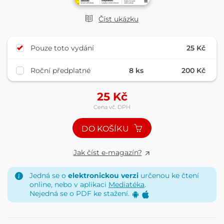
Číst ukázku
Pouze toto vydání
25 Kč
Roční předplatné
8 ks
200 Kč
25
Kč
Cena vč. DPH
DO KOŠÍKU
Jak číst e-magazín?
Jedná se o
elektronickou verzi
určenou ke čtení
online, nebo v aplikaci
Mediatéka
.
Nejedná se o PDF ke stažení.