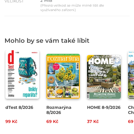
2 MiB
VELIKOST
(Přesná velikost se může mírně lišit dle
využívaného zařízení.)
Mohlo by se vám také líbit
dTest 8/2026
Rozmarýna
HOME 8-9/2026
Ch
8/2026
Ch
20
99 Kč
69 Kč
37 Kč
69