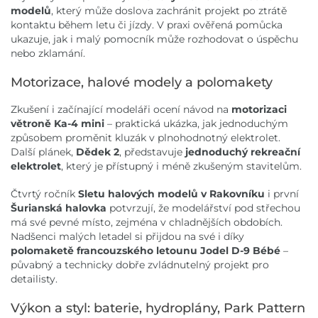
modelů
, který může doslova zachránit projekt po ztrátě
kontaktu během letu či jízdy. V praxi ověřená pomůcka
ukazuje, jak i malý pomocník může rozhodovat o úspěchu
nebo zklamání.
Motorizace, halové modely a polomakety
Zkušení i začínající modeláři ocení návod na
motorizaci
větroně Ka-4 mini
– praktická ukázka, jak jednoduchým
způsobem proměnit kluzák v plnohodnotný elektrolet.
Další plánek,
Dědek 2
, představuje
jednoduchý rekreační
elektrolet
, který je přístupný i méně zkušeným stavitelům.
Čtvrtý ročník
Sletu halových modelů v Rakovníku
i první
Šurianská halovka
potvrzují, že modelářství pod střechou
má své pevné místo, zejména v chladnějších obdobích.
Nadšenci malých letadel si přijdou na své i díky
polomaketě francouzského letounu Jodel D-9 Bébé
–
půvabný a technicky dobře zvládnutelný projekt pro
detailisty.
Výkon a styl: baterie, hydroplány, Park Pattern