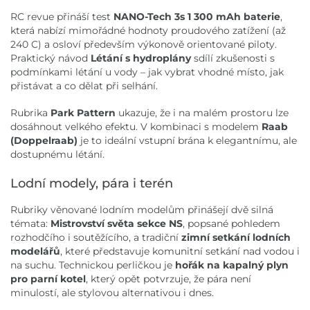
RC revue přináší test
NANO-Tech 3s 1 300 mAh baterie
,
která nabízí mimořádné hodnoty proudového zatížení (až
240 C) a osloví především výkonově orientované piloty.
Praktický návod
Létání s hydroplány
sdílí zkušenosti s
podmínkami létání u vody – jak vybrat vhodné místo, jak
přistávat a co dělat při selhání.
Rubrika
Park Pattern
ukazuje, že i na malém prostoru lze
dosáhnout velkého efektu. V kombinaci s modelem
Raab
(Doppelraab)
je to ideální vstupní brána k elegantnímu, ale
dostupnému létání.
Lodní modely, pára i terén
Rubriky věnované lodním modelům přinášejí dvě silná
témata:
Mistrovství světa sekce NS
, popsané pohledem
rozhodčího i soutěžícího, a tradiční
zimní setkání lodních
modelářů
, které představuje komunitní setkání nad vodou i
na suchu. Technickou perličkou je
hořák na kapalný plyn
pro parní kotel
, který opět potvrzuje, že pára není
minulostí, ale stylovou alternativou i dnes.