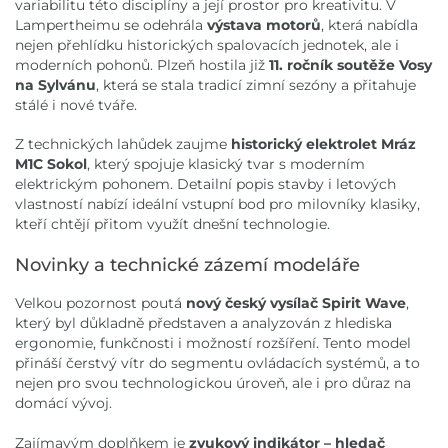
variabilitu této disciplíny a její prostor pro kreativitu. V
Lampertheimu se odehrála
výstava motorů
, která nabídla
nejen přehlídku historických spalovacích jednotek, ale i
moderních pohonů. Plzeň hostila již
11. ročník soutěže Vosy
na Sylvánu
, která se stala tradicí zimní sezóny a přitahuje
stálé i nové tváře.
Z technických lahůdek zaujme
historický elektrolet Mráz
M1C Sokol
, který spojuje klasický tvar s moderním
elektrickým pohonem. Detailní popis stavby i letových
vlastností nabízí ideální vstupní bod pro milovníky klasiky,
kteří chtějí přitom využít dnešní technologie.
Novinky a technické zázemí modeláře
Velkou pozornost poutá
nový český vysílač Spirit Wave
,
který byl důkladně představen a analyzován z hlediska
ergonomie, funkčnosti i možností rozšíření. Tento model
přináší čerstvý vítr do segmentu ovládacích systémů, a to
nejen pro svou technologickou úroveň, ale i pro důraz na
domácí vývoj.
Zajímavým doplňkem je
zvukový indikátor – hledač