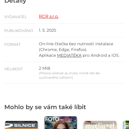
Detaily
RCR s.r.o.
VYDAVATEL
1. 5. 2025
PUBLIKOVÁNO
On-line čtečka bez nutnosti instalace
FORMÁT
(Chrome, Edge, Firefox).
Aplikace
MEDIATÉKA
pro Android a iOS.
2 MiB
VELIKOST
(Přesná velikost se může mírně lišit dle
využívaného zařízení.)
Mohlo by se vám také líbit