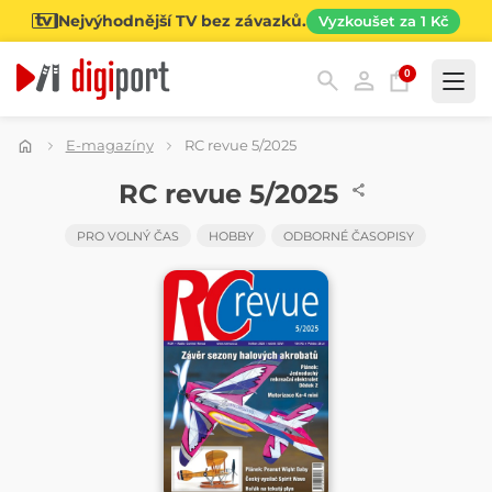
Nejvýhodnější TV bez závazků.
Vyzkoušet za 1 Kč
0
Kategorie
E-magazíny
RC revue 5/2025
ČASOPIS
RC revue 5/2025
PRO VOLNÝ ČAS
HOBBY
ODBORNÉ ČASOPISY