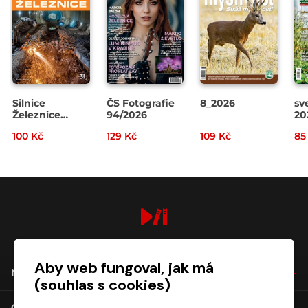
Silnice
ČS Fotografie
8_2026
sv
Železnice
94/2026
20
3/2026
100 Kč
129 Kč
109 Kč
85
digiport.cz © 2026
Aby web fungoval, jak má
NÁKUP
(souhlas s cookies)
O SPOLEČNOSTI