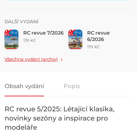
DALŠÍ VYDÁNÍ
RC revue 7/2026
RC revue
6/2026
119 Kč
119 Kč
Všechna vydání (archiv)
Obsah vydání
Popis
Obsah vydání
RC revue 5/2025: Létající klasika,
novinky sezóny a inspirace pro
modeláře