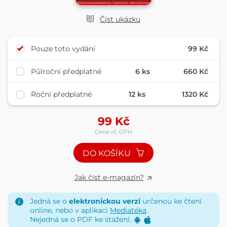
Číst ukázku
Pouze toto vydání
99 Kč
Půlroční předplatné
6 ks
660 Kč
Roční předplatné
12 ks
1320 Kč
99
Kč
Cena vč. DPH
DO KOŠÍKU
Jak číst e-magazín?
Jedná se o
elektronickou verzi
určenou ke čtení
online, nebo v aplikaci
Mediatéka
.
Nejedná se o PDF ke stažení.