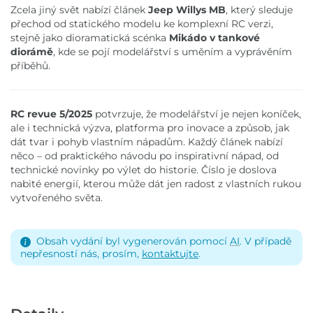
Zcela jiný svět nabízí článek
Jeep Willys MB
, který sleduje
přechod od statického modelu ke komplexní RC verzi,
stejně jako dioramatická scénka
Mikádo v tankové
diorámě
, kde se pojí modelářství s uměním a vyprávěním
příběhů.
RC revue 5/2025
potvrzuje, že modelářství je nejen koníček,
ale i technická výzva, platforma pro inovace a způsob, jak
dát tvar i pohyb vlastním nápadům. Každý článek nabízí
něco – od praktického návodu po inspirativní nápad, od
technické novinky po výlet do historie. Číslo je doslova
nabité energií, kterou může dát jen radost z vlastních rukou
vytvořeného světa.
Obsah vydání byl vygenerován pomocí
AI
. V případě
nepřesností nás, prosím,
kontaktujte
.