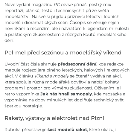
Nové vydání magazínu
RC revue
přináší pestrý mix
reportáží, plánků, testů i technických tipů ze světa
modelářství. Na své si přijdou příznivci letectví, lodních
modelů i dioramatických scén. Časopis se věnuje nejen
novinkám a recenzím, ale i návratům k legendám minulosti
a praktickým zkušenostem z různých koutů modelářského
dění.
Pel-mel před sezónou a modelářský víkend
Úvodní část čísla shrnuje
předsezonní dění
, kde redakce
mapuje rozjezd jara plného leteckých, halových i raketových
akcí. V článku
Víkend s modely
se čtenář vydává na akci,
která spojuje různá modelářská odvětví a nabízí bohatý
program i prostor pro výměnu zkušeností. Oživením je i
retro vzpomínka
Jak nás hnali samopaly
, kde nadsázka a
vzpomínka na doby minulých let doplňuje technický svět
špetkou nostalgie.
Rakety, výstavy a elektrolet nad Plzní
Rubrika představuje
šest modelů raket
, které ukazují