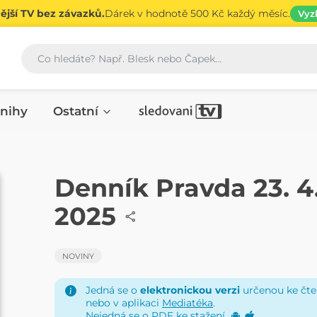
jší TV bez závazků.
Dárek v hodnotě 500 Kč každý měsíc.
Vyz
Vyhledávání
nihy
Ostatní
NOVINY
Denník Pravda 23. 4
2025
NOVINY
Jedná se o
elektronickou verzi
určenou ke čten
nebo v aplikaci
Mediatéka
.
Nejedná se o PDF ke stažení.