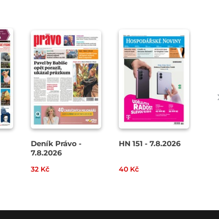
Deník Právo -
HN 151 - 7.8.2026
Den
7.8.2026
8. 
32 Kč
40 Kč
49 