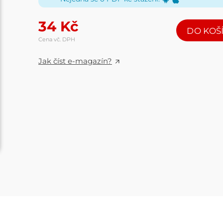
34
Kč
DO KOŠ
Cena vč. DPH
Jak číst e-magazín?