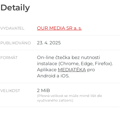
Detaily
OUR MEDIA SR a. s.
VYDAVATEL
23. 4. 2025
PUBLIKOVÁNO
On-line čtečka bez nutnosti
FORMÁT
instalace (Chrome, Edge, Firefox).
Aplikace
MEDIATÉKA
pro
Android a iOS.
2 MiB
VELIKOST
(Přesná velikost se může mírně lišit dle
využívaného zařízení.)