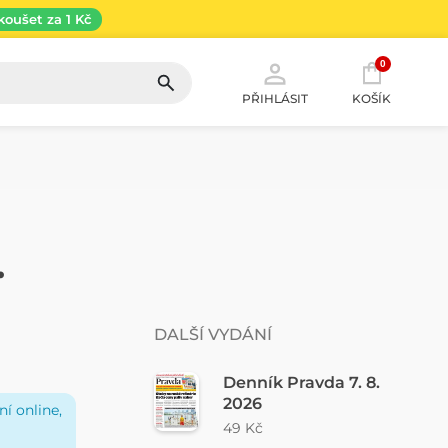
koušet za 1 Kč
0
PŘIHLÁSIT
KOŠÍK
.
DALŠÍ VYDÁNÍ
Denník Pravda 7. 8.
2026
í online,
49 Kč