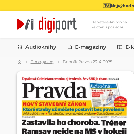
Nejvýhodně
Největší e-knihovna
ke čtení i poslechu
Kategorie
Audioknihy
E-magazíny
E-k
E-magazíny
Denník Pravda 23. 4. 2025