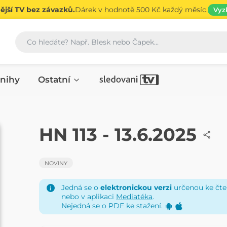
jší TV bez závazků.
Dárek v hodnotě 500 Kč každý měsíc.
Vyz
Vyhledávání
nihy
Ostatní
NOVINY
HN 113 - 13.6.2025
NOVINY
Jedná se o
elektronickou verzi
určenou ke čten
nebo v aplikaci
Mediatéka
.
Nejedná se o PDF ke stažení.