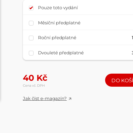
Pouze toto vydání
Měsíční předplatné
Roční předplatné
Dvouleté předplatné
40
Kč
DO KOŠ
Cena vč. DPH
Jak číst e-magazín?