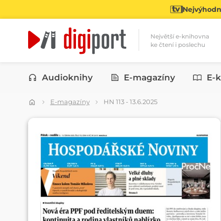
Nejvýhodně
Největší e-knihovna
ke čtení i poslechu
Kategorie
Audioknihy
E-magazíny
E-k
E-magazíny
HN 113 - 13.6.2025