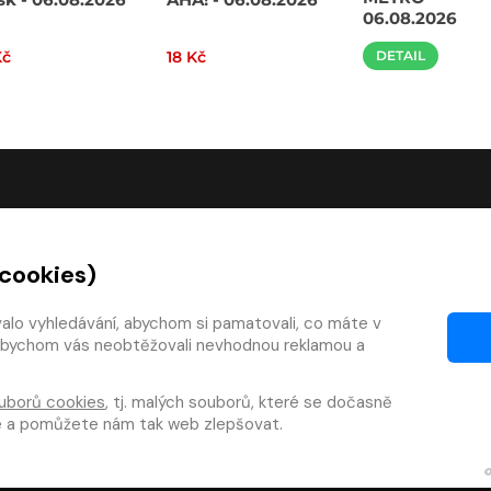
06.08.2026
Kč
18 Kč
DETAIL
O SPOLEČNOSTI
 cookies)
O nás
Kontakty
valo vyhledávání, abychom si pamatovali, co máte v
y, abychom vás neobtěžovali nevhodnou reklamou a
mínky
Články
 smlouvy
Pro vydavatele
uborů cookies
, tj. malých souborů, které se dočasně
zy
Pro firmy
te a pomůžete nám tak web zlepšovat.
téka
Osobní údaje
|
Cookies