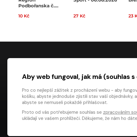
Podbořanska č.
32/2026
10 Kč
27 Kč
23 
NÁKUP
Aby web fungoval, jak má (souhlas s
Časté dotazy
Platba
Pro co nejlepší zážitek z procházení webu - aby fungo
košíku, abyste jednoduše zjistili stav vaší objednávk
Obchodní pod
digiport.cz © 2026
abyste se nemuseli pokaždé přihlašovat.
Odstoupení od
Proto od vás potřebujeme souhlas se
zpracováním so
Dárkové pouka
ukládají ve vašem prohlížeči. Děkujeme, že nám ho dá
Aplikace Media