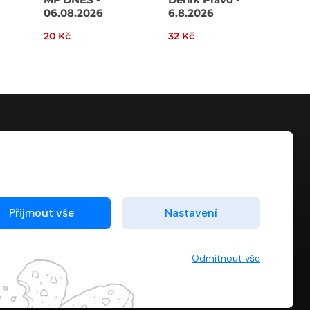
06.08.2026
6.8.2026
20 Kč
32 Kč
40 
KONTAKT
info@digiport.cz
Přijmout vše
Nastavení
Odmítnout vše