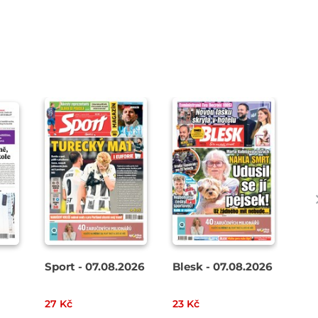
Sport - 07.08.2026
Blesk - 07.08.2026
AHA
27 Kč
23 Kč
18 