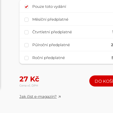
Pouze toto vydání
Měsíční předplatné
Čtvrtletní předplatné
Půlroční předplatné
Roční předplatné
27
Kč
DO KOŠ
Cena vč. DPH
Jak číst e-magazín?