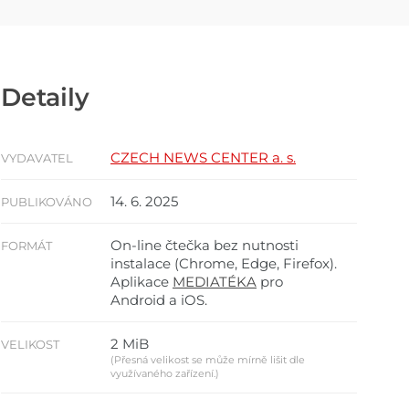
Detaily
CZECH NEWS CENTER a. s.
VYDAVATEL
14. 6. 2025
PUBLIKOVÁNO
On-line čtečka bez nutnosti
FORMÁT
instalace (Chrome, Edge, Firefox).
Aplikace
MEDIATÉKA
pro
Android a iOS.
2 MiB
VELIKOST
(Přesná velikost se může mírně lišit dle
využívaného zařízení.)