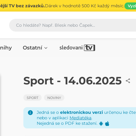
jší TV bez závazků.
Dárek v hodnotě 500 Kč každý měsíc.
Vyz
Vyhledávání
nihy
Ostatní
NOVINY
Sport - 14.06.2025
SPORT
NOVINY
Jedná se o
elektronickou verzi
určenou ke čten
nebo v aplikaci
Mediatéka
.
Nejedná se o PDF ke stažení.