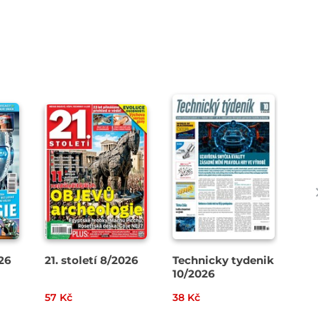
26
21. století 8/2026
Technicky tydenik
Zá
10/2026
7-
57 Kč
38 Kč
99 