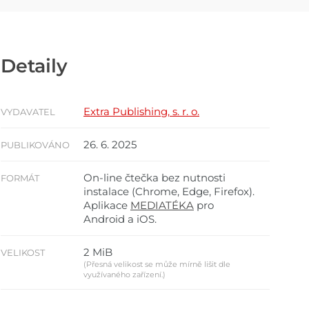
Detaily
Extra Publishing, s. r. o.
VYDAVATEL
26. 6. 2025
PUBLIKOVÁNO
On-line čtečka bez nutnosti
FORMÁT
instalace (Chrome, Edge, Firefox).
Aplikace
MEDIATÉKA
pro
Android a iOS.
2 MiB
VELIKOST
(Přesná velikost se může mírně lišit dle
využívaného zařízení.)