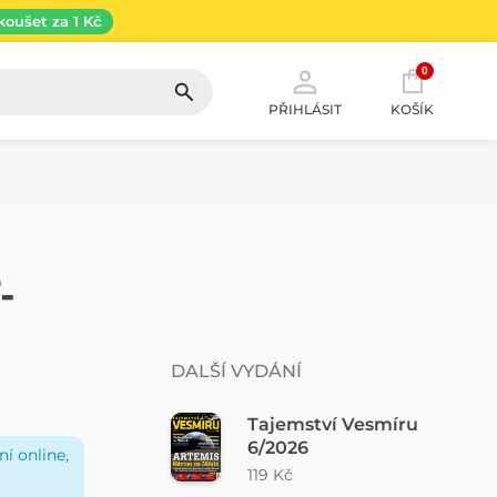
koušet za 1 Kč
0
PŘIHLÁSIT
KOŠÍK
-
DALŠÍ VYDÁNÍ
Tajemství Vesmíru
6/2026
í online,
119 Kč