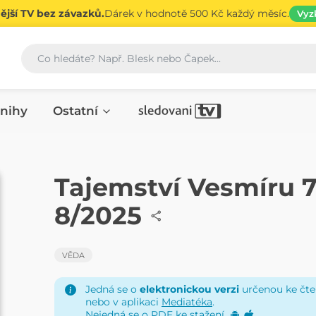
jší TV bez závazků.
Dárek v hodnotě 500 Kč každý měsíc.
Vyz
Vyhledávání
nihy
Ostatní
ČASOPIS
Tajemství Vesmíru 7
8/2025
VĚDA
Jedná se o
elektronickou verzi
určenou ke čten
nebo v aplikaci
Mediatéka
.
Nejedná se o PDF ke stažení.