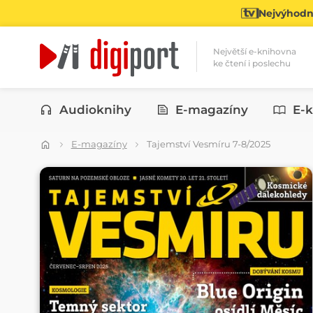
Nejvýhodně
Největší e-knihovna
ke čtení i poslechu
Kategorie
Audioknihy
E-magazíny
E-k
E-magazíny
Tajemství Vesmíru 7-8/2025