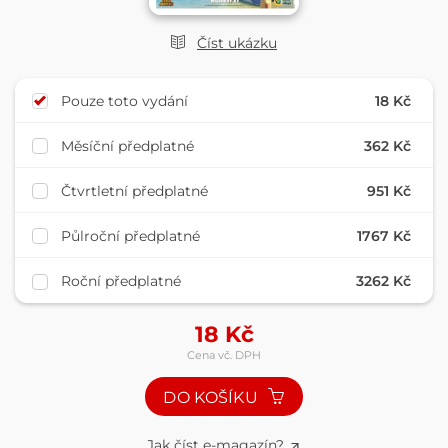
Číst ukázku
Pouze toto vydání
18 Kč
Měsíční předplatné
362 Kč
Čtvrtletní předplatné
951 Kč
Půlroční předplatné
1767 Kč
Roční předplatné
3262 Kč
18
Kč
Cena vč. DPH
DO KOŠÍKU
Jak číst e-magazín?