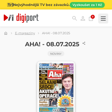
Nejvýhodnější TV bez závazků.
Vyzkoušet za 1 Kč
0
Kategorie
E-magazíny
AHA! - 08.07.2025
NOVINY
AHA! - 08.07.2025
NOVINY