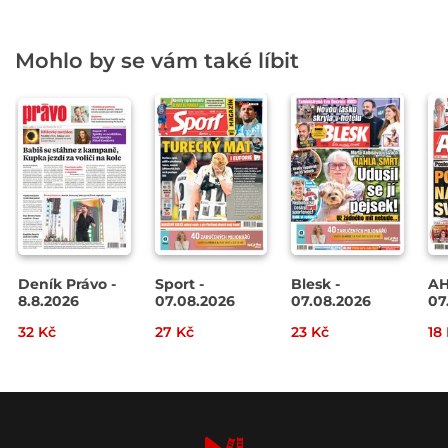
Mohlo by se vám také líbit
Deník Právo -
Sport -
Blesk -
AH
8.8.2026
07.08.2026
07.08.2026
07
32 Kč
27 Kč
23 Kč
18