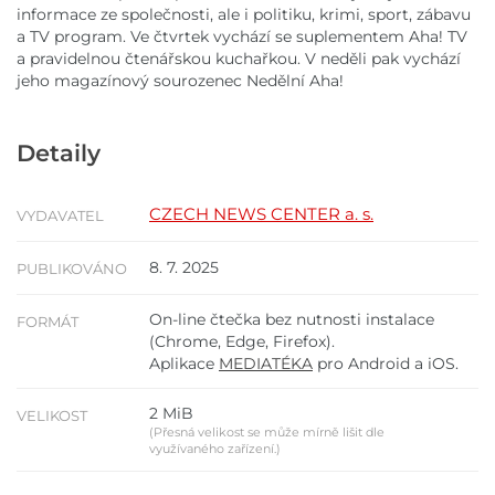
informace ze společnosti, ale i politiku, krimi, sport, zábavu
a TV program. Ve čtvrtek vychází se suplementem Aha! TV
a pravidelnou čtenářskou kuchařkou. V neděli pak vychází
jeho magazínový sourozenec Nedělní Aha!
Detaily
CZECH NEWS CENTER a. s.
VYDAVATEL
8. 7. 2025
PUBLIKOVÁNO
On-line čtečka bez nutnosti instalace
FORMÁT
(Chrome, Edge, Firefox).
Aplikace
MEDIATÉKA
pro Android a iOS.
2 MiB
VELIKOST
(Přesná velikost se může mírně lišit dle
využívaného zařízení.)