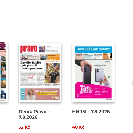
Deník Právo -
HN 151 - 7.8.2026
Den
7.8.2026
8. 
32 Kč
40 Kč
49 