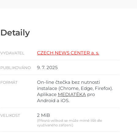
Detaily
CZECH NEWS CENTER a. s.
VYDAVATEL
9. 7. 2025
PUBLIKOVÁNO
On-line čtečka bez nutnosti
FORMÁT
instalace (Chrome, Edge, Firefox).
Aplikace
MEDIATÉKA
pro
Android a iOS.
2 MiB
VELIKOST
(Přesná velikost se může mírně lišit dle
využívaného zařízení.)