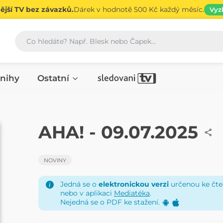
jší TV bez závazků.
Dárek v hodnotě 500 Kč každý měsíc.
Vyz
Vyhledávání
nihy
Ostatní
NOVINY
AHA! - 09.07.2025
NOVINY
Jedná se o
elektronickou verzi
určenou ke čten
nebo v aplikaci
Mediatéka
.
Nejedná se o PDF ke stažení.