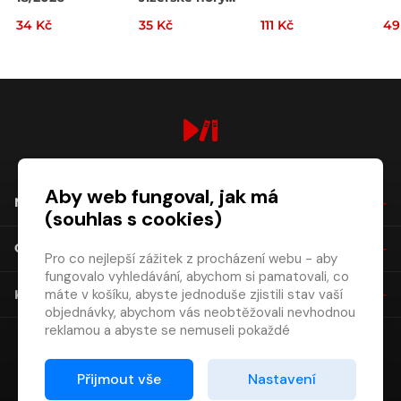
08/2026
34 Kč
35 Kč
111 Kč
49
digiport.cz © 2026
Aby web fungoval, jak má
NÁKUP
(souhlas s cookies)
O SPOLEČNOSTI
Pro co nejlepší zážitek z procházení webu - aby
fungovalo vyhledávání, abychom si pamatovali, co
máte v košíku, abyste jednoduše zjistili stav vaší
KONTAKT
objednávky, abychom vás neobtěžovali nevhodnou
reklamou a abyste se nemuseli pokaždé
přihlašovat.
Proto od vás potřebujeme souhlas se
Přijmout vše
Nastavení
zpracováním souborů cookies
, tj. malých souborů,