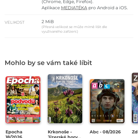
(Chrome, Edge, Firefox).
Aplikace
MEDIATÉKA
pro Android a iOS.
2 MiB
VELIKOST
(Přesná velikost se může mírně lišit dle
využívaného zařízení.)
Mohlo by se vám také líbit
Epocha
Krkonoše -
Abc - 08/2026
Zd
18/2026
Jizerské hory