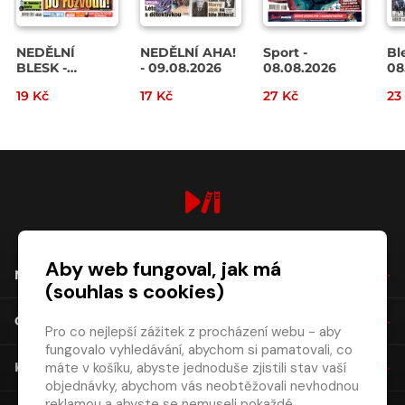
NEDĚLNÍ
NEDĚLNÍ AHA!
Sport -
Bl
BLESK -
- 09.08.2026
08.08.2026
08
09.08.2026
19 Kč
17 Kč
27 Kč
23
digiport.cz © 2026
Aby web fungoval, jak má
NÁKUP
(souhlas s cookies)
O SPOLEČNOSTI
Pro co nejlepší zážitek z procházení webu - aby
fungovalo vyhledávání, abychom si pamatovali, co
máte v košíku, abyste jednoduše zjistili stav vaší
KONTAKT
objednávky, abychom vás neobtěžovali nevhodnou
reklamou a abyste se nemuseli pokaždé