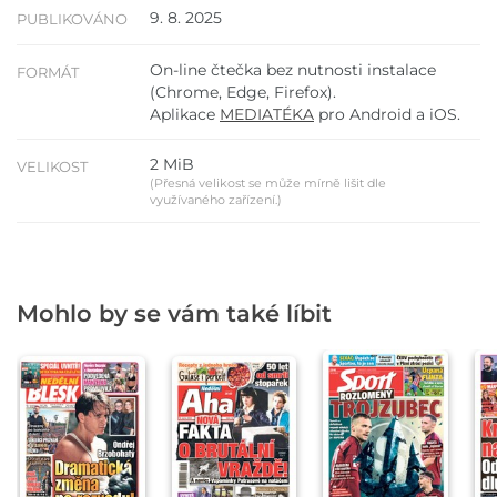
9. 8. 2025
PUBLIKOVÁNO
On-line čtečka bez nutnosti instalace
FORMÁT
(Chrome, Edge, Firefox).
Aplikace
MEDIATÉKA
pro Android a iOS.
2 MiB
VELIKOST
(Přesná velikost se může mírně lišit dle
využívaného zařízení.)
Mohlo by se vám také líbit