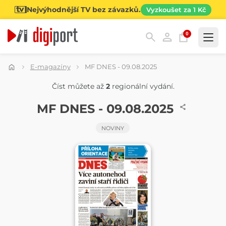
Nejvýhodnější TV bez závazků.
Vyzkoušet za 1 Kč
0
Kategorie
E-magazíny
MF DNES - 09.08.2025
Číst můžete až
2
regionální vydání.
NOVINY
MF DNES - 09.08.2025
NOVINY