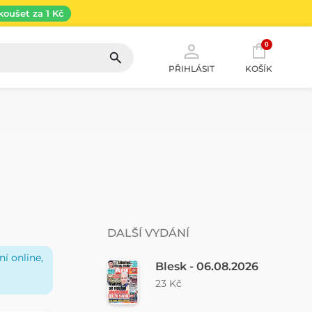
koušet za 1 Kč
0
PŘIHLÁSIT
KOŠÍK
DALŠÍ VYDÁNÍ
í online,
Blesk - 06.08.2026
23 Kč