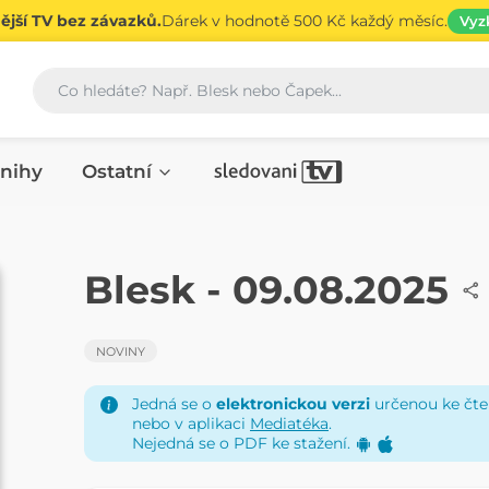
jší TV bez závazků.
Dárek v hodnotě 500 Kč každý měsíc.
Vyz
Vyhledávání
nihy
Ostatní
NOVINY
Blesk - 09.08.2025
NOVINY
Jedná se o
elektronickou verzi
určenou ke čten
nebo v aplikaci
Mediatéka
.
Nejedná se o PDF ke stažení.