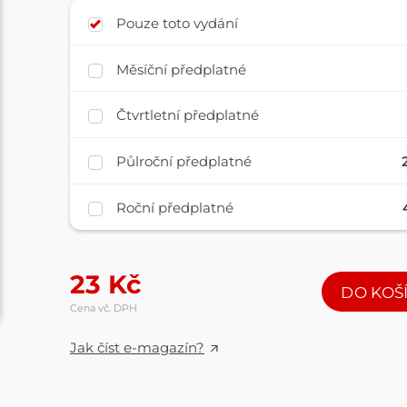
Pouze toto vydání
Měsíční předplatné
Čtvrtletní předplatné
Půlroční předplatné
Roční předplatné
23
Kč
DO KOŠ
Cena vč. DPH
Jak číst e-magazín?