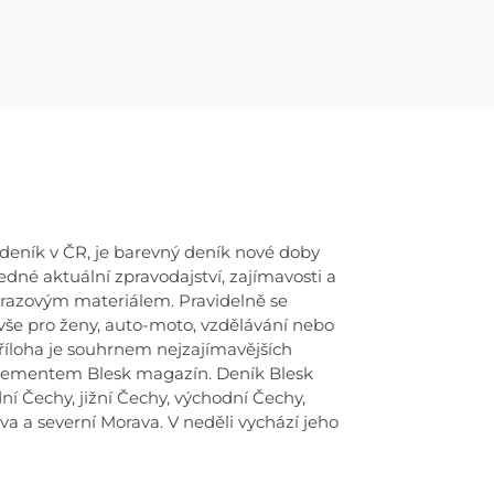
í deník v ČR, je barevný deník nové doby
dné aktuální zpravodajství, zajímavosti a
brazovým materiálem. Pravidelně se
 vše pro ženy, auto-moto, vzdělávání nebo
příloha je souhrnem nejzajímavějších
suplementem Blesk magazín. Deník Blesk
ní Čechy, jižní Čechy, východní Čechy,
ava a severní Morava. V neděli vychází jeho