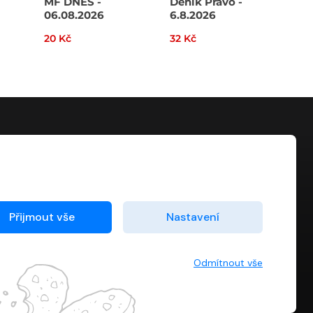
MF DNES -
Deník Právo -
HN 
06.08.2026
6.8.2026
20 Kč
32 Kč
40 
KONTAKT
info@digiport.cz
Přijmout vše
Nastavení
Odmítnout vše