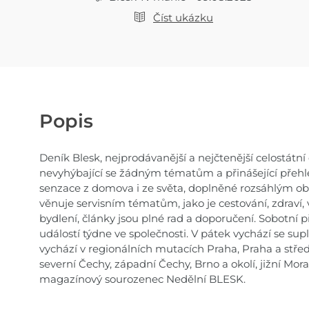
Číst ukázku
Popis
Deník Blesk, nejprodávanější a nejčtenější celostátn
nevyhýbající se žádným tématům a přinášející přehle
senzace z domova i ze světa, doplněné rozsáhlým o
věnuje servisním tématům, jako je cestování, zdraví,
bydlení, články jsou plné rad a doporučení. Sobotní 
událostí týdne ve společnosti. V pátek vychází se 
vychází v regionálních mutacích Praha, Praha a střed
severní Čechy, západní Čechy, Brno a okolí, jižní Mor
magazínový sourozenec Nedělní BLESK.