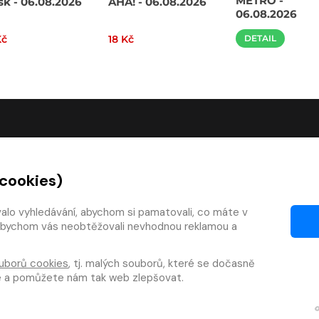
METRO -
sk - 06.08.2026
AHA! - 06.08.2026
06.08.2026
Kč
18 Kč
DETAIL
O SPOLEČNOSTI
 cookies)
O nás
Kontakty
valo vyhledávání, abychom si pamatovali, co máte v
y, abychom vás neobtěžovali nevhodnou reklamou a
mínky
Články
 smlouvy
Pro vydavatele
uborů cookies
, tj. malých souborů, které se dočasně
zy
Pro firmy
te a pomůžete nám tak web zlepšovat.
téka
Osobní údaje
|
Cookies