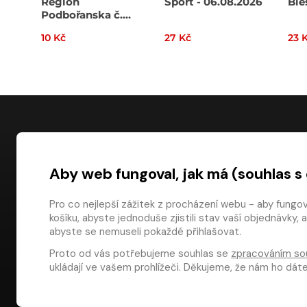
Region
Sport - 06.08.2026
Ble
Podbořanska č.
32/2026
10 Kč
27 Kč
23 
NÁKUP
Aby web fungoval, jak má (souhlas s
Časté dotazy
Platba
Pro co nejlepší zážitek z procházení webu - aby fungo
košíku, abyste jednoduše zjistili stav vaší objednávk
Obchodní pod
digiport.cz © 2026
abyste se nemuseli pokaždé přihlašovat.
Odstoupení od
Proto od vás potřebujeme souhlas se
zpracováním so
Dárkové pouka
ukládají ve vašem prohlížeči. Děkujeme, že nám ho dá
Aplikace Media