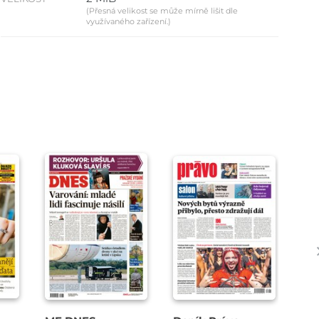
(Přesná velikost se může mírně lišit dle
využívaného zařízení.)