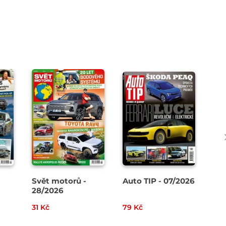
Svět motorů -
Auto TIP - 07/2026
Svě
28/2026
27
31 Kč
79 Kč
31 