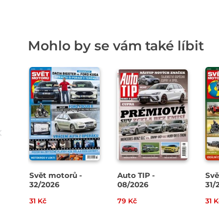
Mohlo by se vám také líbit
Svět motorů -
Auto TIP -
Svě
32/2026
08/2026
31/
31 Kč
79 Kč
31 K