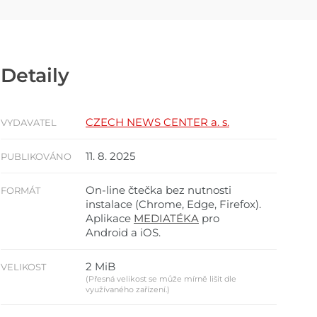
Detaily
CZECH NEWS CENTER a. s.
VYDAVATEL
11. 8. 2025
PUBLIKOVÁNO
On-line čtečka bez nutnosti
FORMÁT
instalace (Chrome, Edge, Firefox).
Aplikace
MEDIATÉKA
pro
Android a iOS.
2 MiB
VELIKOST
(Přesná velikost se může mírně lišit dle
využívaného zařízení.)