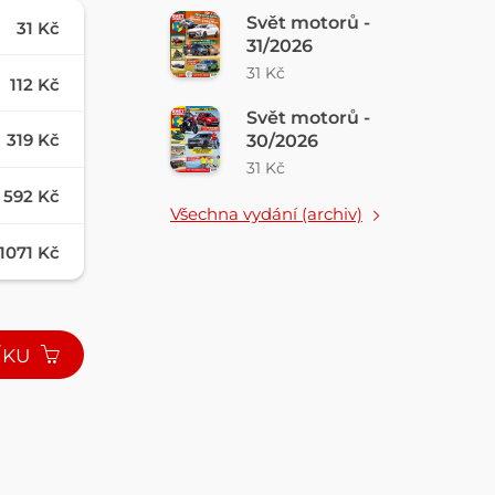
Svět motorů -
31 Kč
31/2026
31 Kč
112 Kč
Svět motorů -
319 Kč
30/2026
31 Kč
592 Kč
Všechna vydání (archiv)
1071 Kč
ÍKU