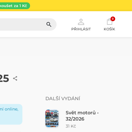
koušet za 1 Kč
0
PŘIHLÁSIT
KOŠÍK
25
DALŠÍ VYDÁNÍ
í online,
Svět motorů -
32/2026
31 Kč