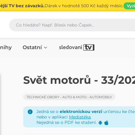
jší TV bez závazků.
Dárek v hodnotě 500 Kč každý měsíc.
Vyz
Vyhledávání
nihy
Ostatní
ČASOPIS
Svět motorů - 33/20
TECHNICKÉ OBORY - AUTO & MOTO - AUTOMOBILY
Jedná se o
elektronickou verzi
určenou ke čten
nebo v aplikaci
Mediatéka
.
Nejedná se o PDF ke stažení.