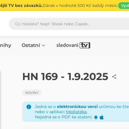
jší TV bez závazků.
Dárek v hodnotě 500 Kč každý měsíc.
Vyz
Vyhledávání
nihy
Ostatní
NOVINY
HN 169 - 1.9.2025
NOVINY
Jedná se o
elektronickou verzi
určenou ke čten
nebo v aplikaci
Mediatéka
.
Nejedná se o PDF ke stažení.