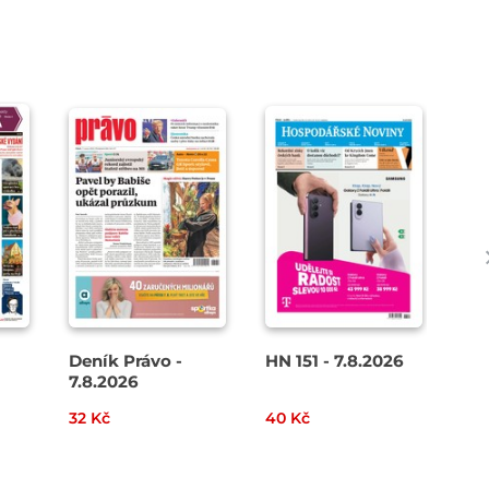
Deník Právo -
HN 151 - 7.8.2026
Den
7.8.2026
8. 
32 Kč
40 Kč
49 