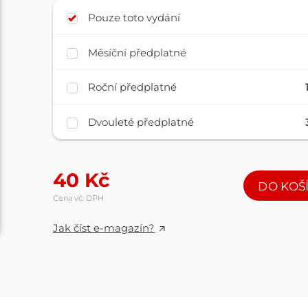
Pouze toto vydání
Měsíční předplatné
Roční předplatné
Dvouleté předplatné
40
Kč
DO KOŠ
Cena vč. DPH
Jak číst e-magazín?