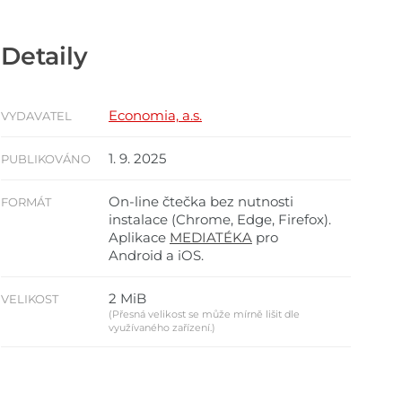
Detaily
Economia, a.s.
VYDAVATEL
1. 9. 2025
PUBLIKOVÁNO
On-line čtečka bez nutnosti
FORMÁT
instalace (Chrome, Edge, Firefox).
Aplikace
MEDIATÉKA
pro
Android a iOS.
2 MiB
VELIKOST
(Přesná velikost se může mírně lišit dle
využívaného zařízení.)