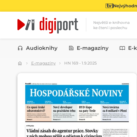
Nejvýhodně
Největší e-knihovna
ke čtení i poslechu
Kategorie
Audioknihy
E-magazíny
E-k
E-magazíny
HN 169 - 1.9.2025