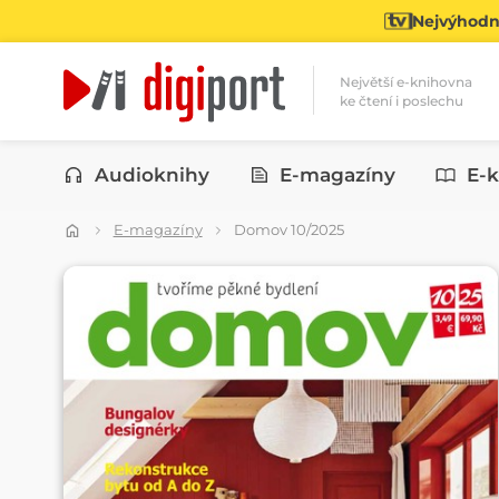
Nejvýhodně
Největší e-knihovna
ke čtení i poslechu
Kategorie
Audioknihy
E-magazíny
E-k
E-magazíny
Domov 10/2025