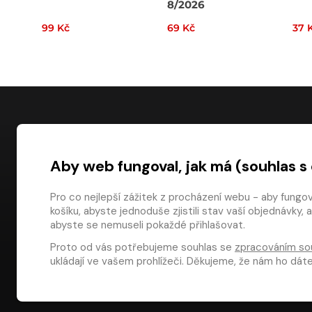
8/2026
99 Kč
69 Kč
37 
NÁKUP
Aby web fungoval, jak má (souhlas s
Časté dotazy
Platba
Pro co nejlepší zážitek z procházení webu - aby fungo
košíku, abyste jednoduše zjistili stav vaší objednávk
Obchodní pod
digiport.cz © 2026
abyste se nemuseli pokaždé přihlašovat.
Odstoupení od
Proto od vás potřebujeme souhlas se
zpracováním so
Dárkové pouka
ukládají ve vašem prohlížeči. Děkujeme, že nám ho dá
Aplikace Media