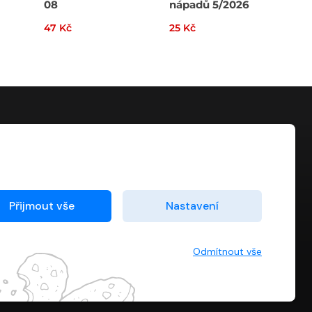
08
nápadů 5/2026
47 Kč
25 Kč
34 
KONTAKT
info@digiport.cz
Přijmout vše
Nastavení
Odmítnout vše