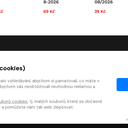
8-2026
08/2026
Kč
69 Kč
39 Kč
O SPOLEČNOSTI
 cookies)
O nás
Kontakty
valo vyhledávání, abychom si pamatovali, co máte v
y, abychom vás neobtěžovali nevhodnou reklamou a
mínky
Články
 smlouvy
Pro vydavatele
uborů cookies
, tj. malých souborů, které se dočasně
zy
Pro firmy
te a pomůžete nám tak web zlepšovat.
téka
Osobní údaje
|
Cookies