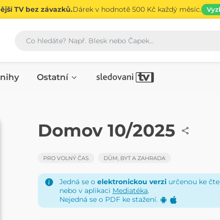
jší TV bez závazků.
Dárek v hodnotě 500 Kč každý měsíc.
Vyz
Vyhledávání
nihy
Ostatní
ČASOPIS
Domov 10/2025
PRO VOLNÝ ČAS
DŮM, BYT A ZAHRADA
Jedná se o
elektronickou verzi
určenou ke čten
nebo v aplikaci
Mediatéka
.
Nejedná se o PDF ke stažení.