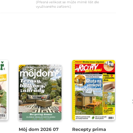
(Přesná velikost se může mírně lišit dle
využívaného zařízení.)
Môj dom 2026 07
Recepty prima
Pa