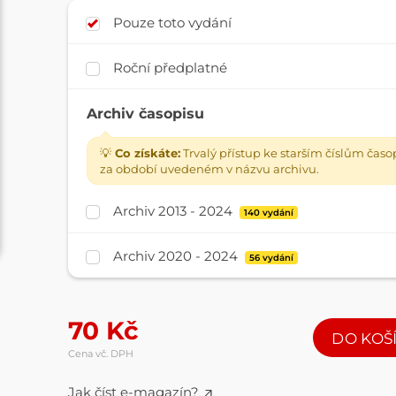
Pouze toto vydání
Roční předplatné
Archiv časopisu
💡
Co získáte:
Trvalý přístup ke starším číslům časo
za období uvedeném v názvu archivu.
Archiv 2013 - 2024
140 vydání
Archiv 2020 - 2024
56 vydání
70
Kč
DO KOŠ
Cena vč. DPH
Jak číst e-magazín?