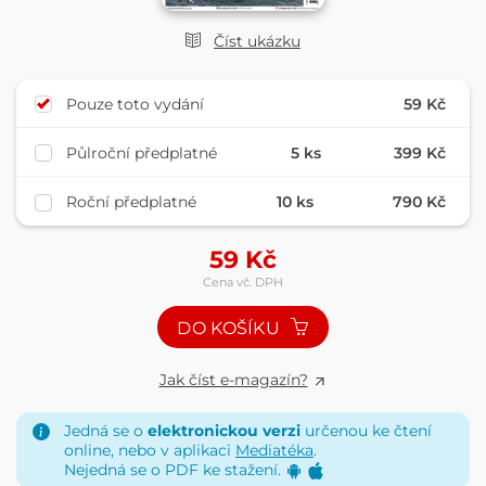
Číst ukázku
Pouze toto vydání
59 Kč
Půlroční předplatné
5 ks
399 Kč
Roční předplatné
10 ks
790 Kč
59
Kč
Cena vč. DPH
DO KOŠÍKU
Jak číst e-magazín?
Jedná se o
elektronickou verzi
určenou ke čtení
online, nebo v aplikaci
Mediatéka
.
Nejedná se o PDF ke stažení.