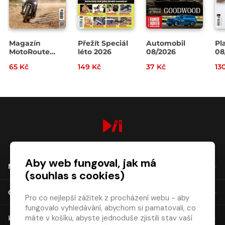
Magazín
Přežít Speciál
Automobil
Pl
MotoRoute
léto 2026
08/2026
08
4/2026
65 Kč
149 Kč
37 Kč
13
digiport.cz © 2026
Aby web fungoval, jak má
NÁKUP
(souhlas s cookies)
O SPOLEČNOSTI
Pro co nejlepší zážitek z procházení webu - aby
fungovalo vyhledávání, abychom si pamatovali, co
máte v košíku, abyste jednoduše zjistili stav vaší
KONTAKT