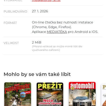
VYDAVATEL
27. 1. 2026
PUBLIKOVÁNO
On-line čtečka bez nutnosti instalace
FORMÁT
(Chrome, Edge, Firefox).
Aplikace
MEDIATÉKA
pro Android a iOS.
2 MiB
VELIKOST
(Přesná velikost se může mírně lišit dle
využívaného zařízení.)
Mohlo by se vám také líbit