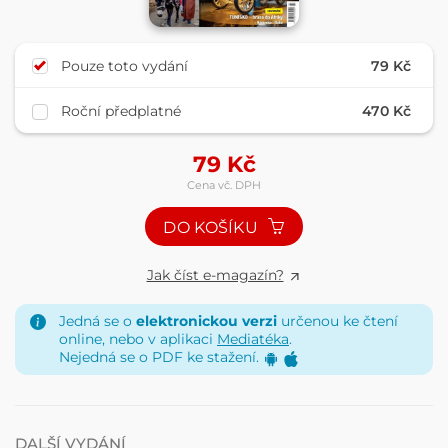
Pouze toto vydání
79 Kč
Roční předplatné
470 Kč
79
Kč
Cena vč. DPH
DO KOŠÍKU
Jak číst e-magazín?
Jedná se o
elektronickou verzi
určenou ke čtení
online, nebo v aplikaci
Mediatéka
.
Nejedná se o PDF ke stažení.
DALŠÍ VYDÁNÍ