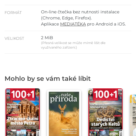
On-line čtečka bez nutnosti instalace
FORMÁT
(Chrome, Edge, Firefox).
Aplikace
MEDIATÉKA
pro Android a iOS.
2 MiB
VELIKOST
(Přesná velikost se může mírně lišit dle
využívaného zařízení.)
Mohlo by se vám také líbit