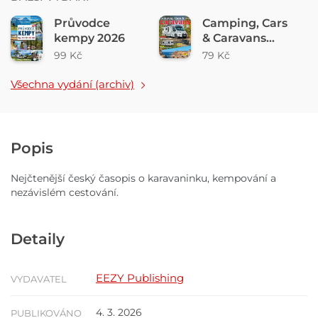
Průvodce
Camping, Cars
kempy 2026
& Caravans
3/2026
99 Kč
79 Kč
Všechna vydání (archiv)
Popis
Nejčtenější český časopis o karavaninku, kempování a
nezávislém cestování.
Detaily
EEZY Publishing
VYDAVATEL
4. 3. 2026
PUBLIKOVÁNO