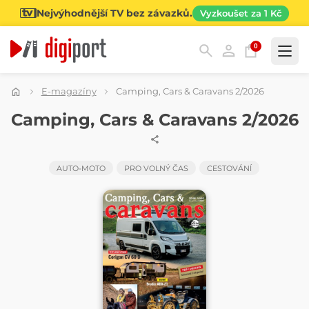
Nejvýhodnější TV bez závazků.
Vyzkoušet za 1 Kč
0
Kategorie
E-magazíny
Camping, Cars & Caravans 2/2026
ČASOPIS
Camping, Cars & Caravans 2/2026
AUTO-MOTO
PRO VOLNÝ ČAS
CESTOVÁNÍ