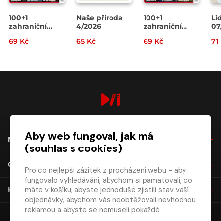
100+1
Naše příroda
100+1
Li
zahraniční
4/2026
zahraniční
07
zajímavost
zajímavost
69 Kč
65 Kč
69 Kč
71
14/2026
13/2026
digiport.cz © 2026
Aby web fungoval, jak má
NÁKUP
(souhlas s cookies)
O SPOLEČNOSTI
Pro co nejlepší zážitek z procházení webu - aby
fungovalo vyhledávání, abychom si pamatovali, co
máte v košíku, abyste jednoduše zjistili stav vaší
KONTAKT
objednávky, abychom vás neobtěžovali nevhodnou
reklamou a abyste se nemuseli pokaždé
přihlašovat.