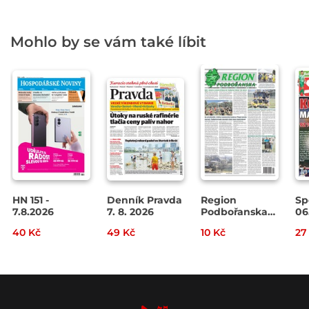
Mohlo by se vám také líbit
HN 151 -
Denník Pravda
Region
Sp
7.8.2026
7. 8. 2026
Podbořanska
06
č. 32/2026
40 Kč
49 Kč
10 Kč
27