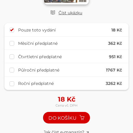
Číst ukázku
Pouze toto vydání
18 Kč
Měsíční předplatné
362 Kč
Čtvrtletní předplatné
951 Kč
Půlroční předplatné
1767 Kč
Roční předplatné
3262 Kč
18
Kč
Cena vč. DPH
DO KOŠÍKU
Jak číst e-magazín?