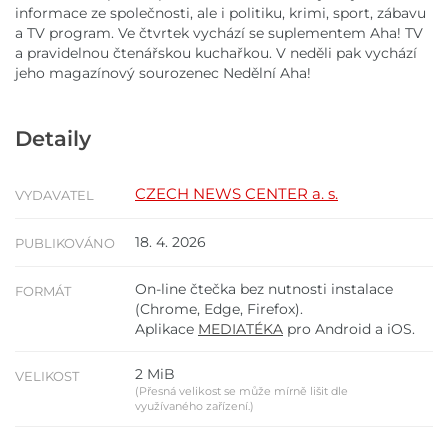
informace ze společnosti, ale i politiku, krimi, sport, zábavu
a TV program. Ve čtvrtek vychází se suplementem Aha! TV
a pravidelnou čtenářskou kuchařkou. V neděli pak vychází
jeho magazínový sourozenec Nedělní Aha!
Detaily
CZECH NEWS CENTER a. s.
VYDAVATEL
18. 4. 2026
PUBLIKOVÁNO
On-line čtečka bez nutnosti instalace
FORMÁT
(Chrome, Edge, Firefox).
Aplikace
MEDIATÉKA
pro Android a iOS.
2 MiB
VELIKOST
(Přesná velikost se může mírně lišit dle
využívaného zařízení.)